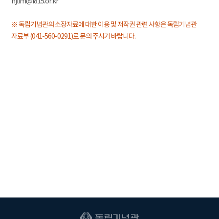
hjlim@i815.or.kr
※ 독립기념관의 소장자료에 대한 이용 및 저작권 관련 사항은 독립기념관
자료부 (041-560-0291)로 문의 주시기 바랍니다.