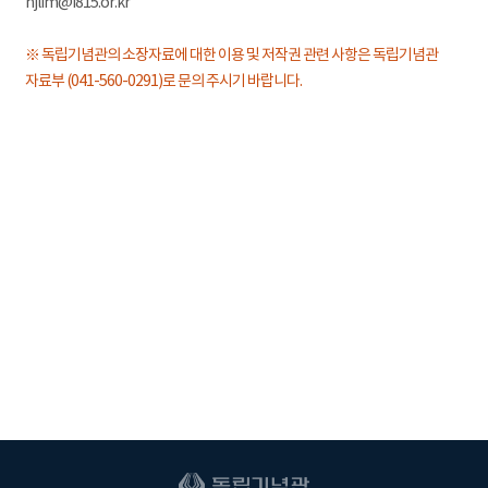
hjlim@i815.or.kr
※ 독립기념관의 소장자료에 대한 이용 및 저작권 관련 사항은 독립기념관
자료부 (041-560-0291)로 문의 주시기 바랍니다.