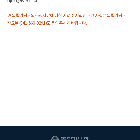
hjlim@i815.or.kr
※ 독립기념관의 소장자료에 대한 이용 및 저작권 관련 사항은 독립기념관
자료부 (041-560-0291)로 문의 주시기 바랍니다.