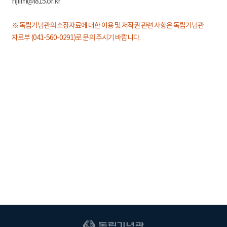
hjlim@i815.or.kr
※ 독립기념관의 소장자료에 대한 이용 및 저작권 관련 사항은 독립기념관
자료부 (041-560-0291)로 문의 주시기 바랍니다.