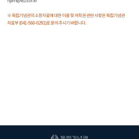
hjlim@i815.or.kr
※ 독립기념관의 소장자료에 대한 이용 및 저작권 관련 사항은 독립기념관
자료부 (041-560-0291)로 문의 주시기 바랍니다.