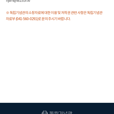
hjlim@i815.or.kr
※ 독립기념관의 소장자료에 대한 이용 및 저작권 관련 사항은 독립기념관
자료부 (041-560-0291)로 문의 주시기 바랍니다.