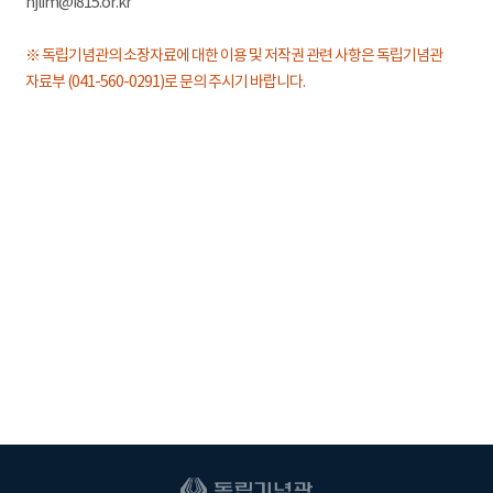
hjlim@i815.or.kr
※ 독립기념관의 소장자료에 대한 이용 및 저작권 관련 사항은 독립기념관
자료부 (041-560-0291)로 문의 주시기 바랍니다.