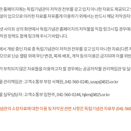
 홈페이지에는 독립기념관이 저작권 전부를 갖고 있지 아니한 자료도 제공되고 있
많이 있으므로 이러한 자료를 자유롭게 이용하기 위해서는 반드시 해당 저작권자
넷 사이트 상의 화면에서 독립기념관 홈페이지의 저작물을 직접 링크시킬 경우에는
작권 정책도 함께 링크해 주시기 바랍니다.
서 개방 중인 자료 중 독립기념관이 저작권 전부를 갖고 있지 아니한 자료(다른 
으므로 단순 열람 외에 무단 변경, 복제·배포, 개작 등의 이용은 금지되며 이를 위
 부착되지 않은 자료들을 이용하고자 할 경우에는 공공저작물 관리책임관 및 실
관리책임관 : 고객소통부 부장 서혜원, 041-560-0240, soap@i815.or.kr
무담당자 : 고객소통부 임현주, 041-560-0244, hjlim@i815.or.kr
념관의 소장자료에 대한 이용 및 저작권 관련 사항은 독립기념관 자료부 (041-560-