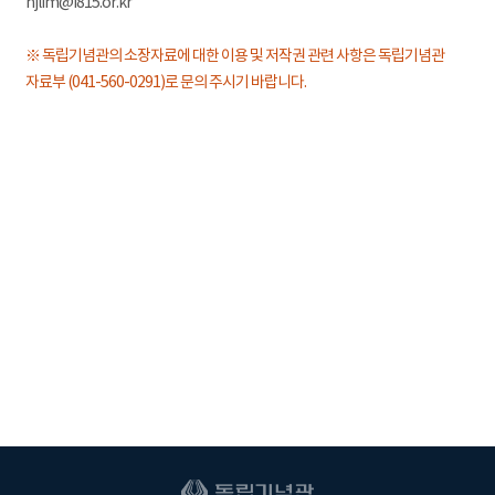
hjlim@i815.or.kr
※ 독립기념관의 소장자료에 대한 이용 및 저작권 관련 사항은 독립기념관
자료부 (041-560-0291)로 문의 주시기 바랍니다.