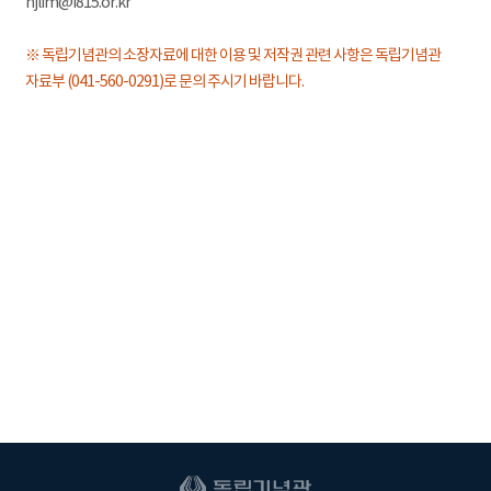
hjlim@i815.or.kr
※ 독립기념관의 소장자료에 대한 이용 및 저작권 관련 사항은 독립기념관
자료부 (041-560-0291)로 문의 주시기 바랍니다.