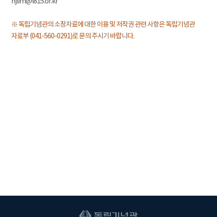
hjlim@i815.or.kr
※ 독립기념관의 소장자료에 대한 이용 및 저작권 관련 사항은 독립기념관
자료부 (041-560-0291)로 문의 주시기 바랍니다.