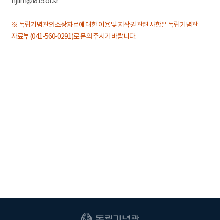
hjlim@i815.or.kr
※ 독립기념관의 소장자료에 대한 이용 및 저작권 관련 사항은 독립기념관
자료부 (041-560-0291)로 문의 주시기 바랍니다.