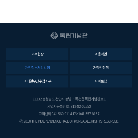
고객헌장
이용약관
개인정보처리방침
저작권정책
이메일무단수집거부
사이트맵
31232 충청남도 천안시 동남구 목천읍 독립기념관로 1
사업자등록번호 : 312-82-02552
고객센터 041-560-0114. FAX 041-557-8167.
ⓒ 2018 THE INDEPENDENCE HALL OF KOREA. ALL RIGHTS RESERVED.