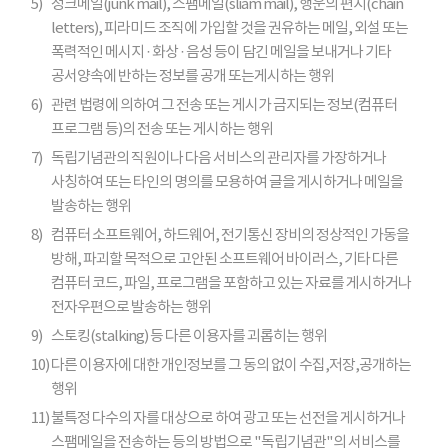
5)
정크메일(junk mail), 스팸메일(sliam mail), 행운의 편지(chain
letters), 피라미드 조직에 가입할 것을 권유하는 메일, 외설 또는
폭력적인 메시지 · 화상 · 음성 등이 담긴 메일을 보내거나 기타
공서양속에 반하는 정보를 공개 또는게시하는 행위
6)
관련 법령에 의하여 그 전송 또는 게시가 금지되는 정보(컴퓨터
프로그램 등)의 전송 또는 게시하는 행위
7)
독립기념관의 직원이나 다음 서비스의 관리자를 가장하거나
사칭하여 또는 타인의 명의를 모용하여 글을 게시하거나 메일을
발송하는 행위
8)
컴퓨터 소프트웨어, 하드웨어, 전기통신 장비의 정상적인 가동을
방해, 파괴할 목적으로 고안된 소프트웨어 바이러스, 기타 다른
컴퓨터 코드, 파일, 프로그램을 포함하고 있는 자료를 게시하거나
전자우편으로 발송하는 행위
9)
스토킹(stalking) 등 다른 이용자를 괴롭히는 행위
10)
다른 이용자에 대한 개인정보를 그 동의 없이 수집,저장,공개하는
행위
11)
불특정 다수의 자를 대상으로 하여 광고 또는 선전을 게시하거나
스팸메일을 전송하는 등의 방법으로 "독립기념관"의 서비스를