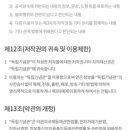
2)
공서양속에 위반되는 내용의 정보, 문장, 도형 등을 유포하는 내용
3)
범죄행위와 관련이 있다고 판단되는 내용
4)
다른 이용자 또는 제3자의 저작권 등 기타 권리를 침해하는 내용
5)
기타 관계 법령에 위배된다고 판단되는 내용
제12조(저작권의 귀속 및 이용제한)
1
"독립기념관"이 작성한 저작물에 대한 저작권 기타 지적재산권은
"독립기념관"에 귀속합니다.
2
이용자는 "독립기념관"을 이용함으로써 얻은 정보를 "독립기념관"의
사전승낙 없이 복제, 전송, 출판, 배포, 방송 기타 방법에 의하여
영리목적으로 이용하거나 제3자에게 이용하게 하여서는 안됩니다.
제13조(약관의 개정)
1
"독립기념관"은 약관의규제등에관한법률, 전자거래기본법,
전자서명법, 정보통신망이용촉진등에관한법률 등 관련법을 위배하지