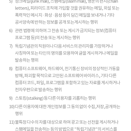
5)
정크메일(junk mail), 스팸메일(sliam mail), 행운의 편지(chain
letters), 피라미드 조직에 가입할 것을 권유하는 메일, 외설 또는
폭력적인 메시지 · 화상 · 음성 등이 담긴 메일을 보내거나 기타
공서양속에 반하는 정보를 공개 또는게시하는 행위
6)
관련 법령에 의하여 그 전송 또는 게시가 금지되는 정보(컴퓨터
프로그램 등)의 전송 또는 게시하는 행위
7)
독립기념관의 직원이나 다음 서비스의 관리자를 가장하거나
사칭하여 또는 타인의 명의를 모용하여 글을 게시하거나 메일을
발송하는 행위
8)
컴퓨터 소프트웨어, 하드웨어, 전기통신 장비의 정상적인 가동을
방해, 파괴할 목적으로 고안된 소프트웨어 바이러스, 기타 다른
컴퓨터 코드, 파일, 프로그램을 포함하고 있는 자료를 게시하거나
전자우편으로 발송하는 행위
9)
스토킹(stalking) 등 다른 이용자를 괴롭히는 행위
10)
다른 이용자에 대한 개인정보를 그 동의 없이 수집,저장,공개하는
행위
11)
불특정 다수의 자를 대상으로 하여 광고 또는 선전을 게시하거나
스팸메일을 전송하는 등의 방법으로 "독립기념관"의 서비스를