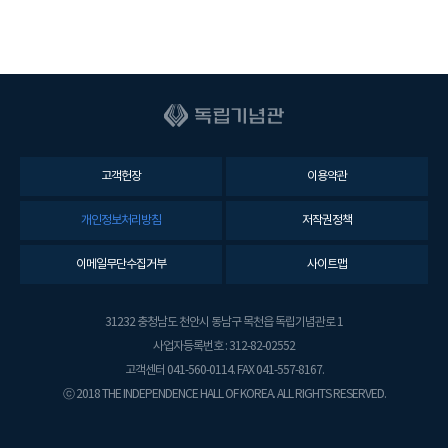
고객헌장
이용약관
개인정보처리방침
저작권정책
이메일무단수집거부
사이트맵
31232 충청남도 천안시 동남구 목천읍 독립기념관로 1
사업자등록번호 : 312-82-02552
고객센터 041-560-0114. FAX 041-557-8167.
ⓒ 2018 THE INDEPENDENCE HALL OF KOREA. ALL RIGHTS RESERVED.