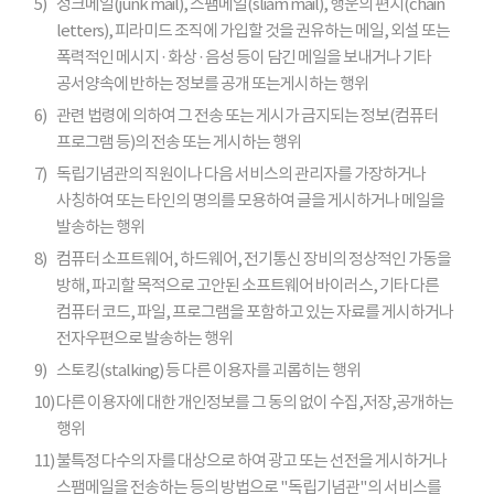
5)
정크메일(junk mail), 스팸메일(sliam mail), 행운의 편지(chain
letters), 피라미드 조직에 가입할 것을 권유하는 메일, 외설 또는
폭력적인 메시지 · 화상 · 음성 등이 담긴 메일을 보내거나 기타
공서양속에 반하는 정보를 공개 또는게시하는 행위
6)
관련 법령에 의하여 그 전송 또는 게시가 금지되는 정보(컴퓨터
프로그램 등)의 전송 또는 게시하는 행위
7)
독립기념관의 직원이나 다음 서비스의 관리자를 가장하거나
사칭하여 또는 타인의 명의를 모용하여 글을 게시하거나 메일을
발송하는 행위
8)
컴퓨터 소프트웨어, 하드웨어, 전기통신 장비의 정상적인 가동을
방해, 파괴할 목적으로 고안된 소프트웨어 바이러스, 기타 다른
컴퓨터 코드, 파일, 프로그램을 포함하고 있는 자료를 게시하거나
전자우편으로 발송하는 행위
9)
스토킹(stalking) 등 다른 이용자를 괴롭히는 행위
10)
다른 이용자에 대한 개인정보를 그 동의 없이 수집,저장,공개하는
행위
11)
불특정 다수의 자를 대상으로 하여 광고 또는 선전을 게시하거나
스팸메일을 전송하는 등의 방법으로 "독립기념관"의 서비스를