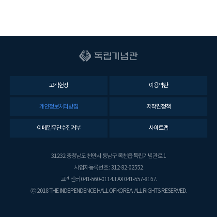
고객헌장
이용약관
개인정보처리방침
저작권정책
이메일무단수집거부
사이트맵
31232 충청남도 천안시 동남구 목천읍 독립기념관로 1
사업자등록번호 : 312-82-02552
고객센터 041-560-0114. FAX 041-557-8167.
ⓒ 2018 THE INDEPENDENCE HALL OF KOREA. ALL RIGHTS RESERVED.