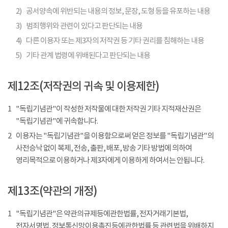
2)
공서양속에 위반되는 내용의 정보, 문장, 도형 등을 유포하는 내용
3)
범죄행위와 관련이 있다고 판단되는 내용
4)
다른 이용자 또는 제3자의 저작권 등 기타 권리를 침해하는 내용
5)
기타 관계 법령에 위배된다고 판단되는 내용
제12조(저작권의 귀속 및 이용제한)
1
"독립기념관"이 작성한 저작물에 대한 저작권 기타 지적재산권은
"독립기념관"에 귀속합니다.
2
이용자는 "독립기념관"을 이용함으로써 얻은 정보를 "독립기념관"의
사전승낙 없이 복제, 전송, 출판, 배포, 방송 기타 방법에 의하여
영리목적으로 이용하거나 제3자에게 이용하게 하여서는 안됩니다.
제13조(약관의 개정)
1
"독립기념관"은 약관의규제등에관한법률, 전자거래기본법,
전자서명법, 정보통신망이용촉진등에관한법률 등 관련법을 위배하지