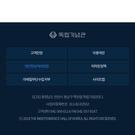
고객헌장
이용약관
개인정보처리방침
저작권정책
이메일무단수집거부
사이트맵
31232 충청남도 천안시 동남구 목천읍 독립기념관로 1
사업자등록번호 : 312-82-02552
고객센터 041-560-0114. FAX 041-557-8167.
ⓒ 2018 THE INDEPENDENCE HALL OF KOREA. ALL RIGHTS RESERVED.