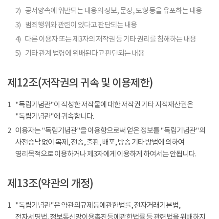
2)
공서양속에 위반되는 내용의 정보, 문장, 도형 등을 유포하는 내용
3)
범죄행위와 관련이 있다고 판단되는 내용
4)
다른 이용자 또는 제3자의 저작권 등 기타 권리를 침해하는 내용
5)
기타 관계 법령에 위배된다고 판단되는 내용
제12조(저작권의 귀속 및 이용제한)
1
"독립기념관"이 작성한 저작물에 대한 저작권 기타 지적재산권은
"독립기념관"에 귀속합니다.
2
이용자는 "독립기념관"을 이용함으로써 얻은 정보를 "독립기념관"의
사전승낙 없이 복제, 전송, 출판, 배포, 방송 기타 방법에 의하여
영리목적으로 이용하거나 제3자에게 이용하게 하여서는 안됩니다.
제13조(약관의 개정)
1
"독립기념관"은 약관의규제등에관한법률, 전자거래기본법,
전자서명법, 정보통신망이용촉진등에관한법률 등 관련법을 위배하지