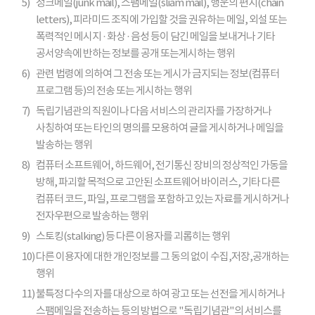
5)
정크메일(junk mail), 스팸메일(sliam mail), 행운의 편지(chain
letters), 피라미드 조직에 가입할 것을 권유하는 메일, 외설 또는
폭력적인 메시지 · 화상 · 음성 등이 담긴 메일을 보내거나 기타
공서양속에 반하는 정보를 공개 또는게시하는 행위
6)
관련 법령에 의하여 그 전송 또는 게시가 금지되는 정보(컴퓨터
프로그램 등)의 전송 또는 게시하는 행위
7)
독립기념관의 직원이나 다음 서비스의 관리자를 가장하거나
사칭하여 또는 타인의 명의를 모용하여 글을 게시하거나 메일을
발송하는 행위
8)
컴퓨터 소프트웨어, 하드웨어, 전기통신 장비의 정상적인 가동을
방해, 파괴할 목적으로 고안된 소프트웨어 바이러스, 기타 다른
컴퓨터 코드, 파일, 프로그램을 포함하고 있는 자료를 게시하거나
전자우편으로 발송하는 행위
9)
스토킹(stalking) 등 다른 이용자를 괴롭히는 행위
10)
다른 이용자에 대한 개인정보를 그 동의 없이 수집,저장,공개하는
행위
11)
불특정 다수의 자를 대상으로 하여 광고 또는 선전을 게시하거나
스팸메일을 전송하는 등의 방법으로 "독립기념관"의 서비스를