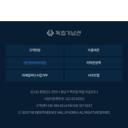
고객헌장
이용약관
개인정보처리방침
저작권정책
이메일무단수집거부
사이트맵
31232 충청남도 천안시 동남구 목천읍 독립기념관로 1
사업자등록번호 : 312-82-02552
고객센터 041-560-0114. FAX 041-557-8167.
ⓒ 2018 THE INDEPENDENCE HALL OF KOREA. ALL RIGHTS RESERVED.