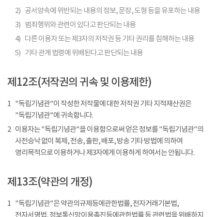
2)
공서양속에 위반되는 내용의 정보, 문장, 도형 등을 유포하는 내용
3)
범죄행위와 관련이 있다고 판단되는 내용
4)
다른 이용자 또는 제3자의 저작권 등 기타 권리를 침해하는 내용
5)
기타 관계 법령에 위배된다고 판단되는 내용
제12조(저작권의 귀속 및 이용제한)
1
"독립기념관"이 작성한 저작물에 대한 저작권 기타 지적재산권은
"독립기념관"에 귀속합니다.
2
이용자는 "독립기념관"을 이용함으로써 얻은 정보를 "독립기념관"의
사전승낙 없이 복제, 전송, 출판, 배포, 방송 기타 방법에 의하여
영리목적으로 이용하거나 제3자에게 이용하게 하여서는 안됩니다.
제13조(약관의 개정)
1
"독립기념관"은 약관의규제등에관한법률, 전자거래기본법,
전자서명법, 정보통신망이용촉진등에관한법률 등 관련법을 위배하지