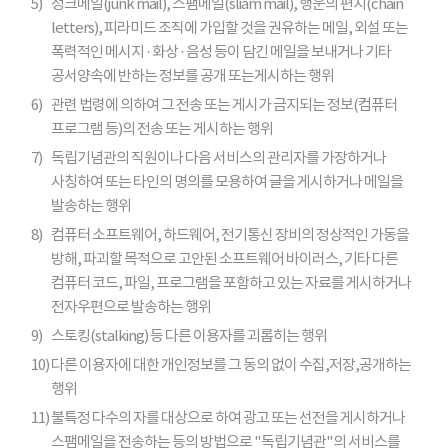
5)
정크메일(junk mail), 스팸메일(sliam mail), 행운의 편지(chain
letters), 피라미드 조직에 가입할 것을 권유하는 메일, 외설 또는
폭력적인 메시지 · 화상 · 음성 등이 담긴 메일을 보내거나 기타
공서양속에 반하는 정보를 공개 또는게시하는 행위
6)
관련 법령에 의하여 그 전송 또는 게시가 금지되는 정보(컴퓨터
프로그램 등)의 전송 또는 게시하는 행위
7)
독립기념관의 직원이나 다음 서비스의 관리자를 가장하거나
사칭하여 또는 타인의 명의를 모용하여 글을 게시하거나 메일을
발송하는 행위
8)
컴퓨터 소프트웨어, 하드웨어, 전기통신 장비의 정상적인 가동을
방해, 파괴할 목적으로 고안된 소프트웨어 바이러스, 기타 다른
컴퓨터 코드, 파일, 프로그램을 포함하고 있는 자료를 게시하거나
전자우편으로 발송하는 행위
9)
스토킹(stalking) 등 다른 이용자를 괴롭히는 행위
10)
다른 이용자에 대한 개인정보를 그 동의 없이 수집,저장,공개하는
행위
11)
불특정 다수의 자를 대상으로 하여 광고 또는 선전을 게시하거나
스팸메일을 전송하는 등의 방법으로 "독립기념관"의 서비스를