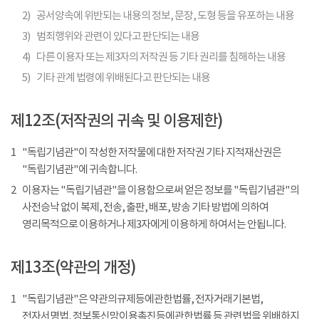
2)
공서양속에 위반되는 내용의 정보, 문장, 도형 등을 유포하는 내용
3)
범죄행위와 관련이 있다고 판단되는 내용
4)
다른 이용자 또는 제3자의 저작권 등 기타 권리를 침해하는 내용
5)
기타 관계 법령에 위배된다고 판단되는 내용
제12조(저작권의 귀속 및 이용제한)
1
"독립기념관"이 작성한 저작물에 대한 저작권 기타 지적재산권은
"독립기념관"에 귀속합니다.
2
이용자는 "독립기념관"을 이용함으로써 얻은 정보를 "독립기념관"의
사전승낙 없이 복제, 전송, 출판, 배포, 방송 기타 방법에 의하여
영리목적으로 이용하거나 제3자에게 이용하게 하여서는 안됩니다.
제13조(약관의 개정)
1
"독립기념관"은 약관의규제등에관한법률, 전자거래기본법,
전자서명법, 정보통신망이용촉진등에관한법률 등 관련법을 위배하지