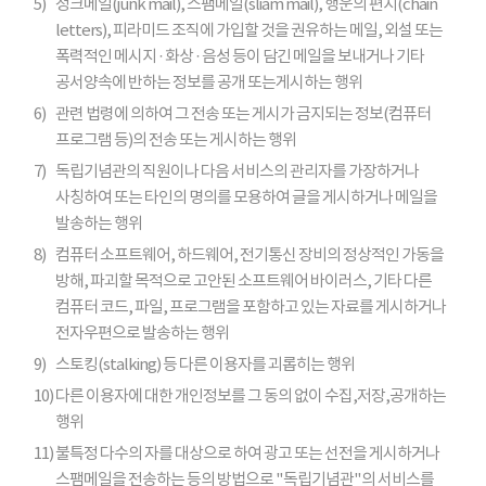
5)
정크메일(junk mail), 스팸메일(sliam mail), 행운의 편지(chain
letters), 피라미드 조직에 가입할 것을 권유하는 메일, 외설 또는
폭력적인 메시지 · 화상 · 음성 등이 담긴 메일을 보내거나 기타
공서양속에 반하는 정보를 공개 또는게시하는 행위
6)
관련 법령에 의하여 그 전송 또는 게시가 금지되는 정보(컴퓨터
프로그램 등)의 전송 또는 게시하는 행위
7)
독립기념관의 직원이나 다음 서비스의 관리자를 가장하거나
사칭하여 또는 타인의 명의를 모용하여 글을 게시하거나 메일을
발송하는 행위
8)
컴퓨터 소프트웨어, 하드웨어, 전기통신 장비의 정상적인 가동을
방해, 파괴할 목적으로 고안된 소프트웨어 바이러스, 기타 다른
컴퓨터 코드, 파일, 프로그램을 포함하고 있는 자료를 게시하거나
전자우편으로 발송하는 행위
9)
스토킹(stalking) 등 다른 이용자를 괴롭히는 행위
10)
다른 이용자에 대한 개인정보를 그 동의 없이 수집,저장,공개하는
행위
11)
불특정 다수의 자를 대상으로 하여 광고 또는 선전을 게시하거나
스팸메일을 전송하는 등의 방법으로 "독립기념관"의 서비스를