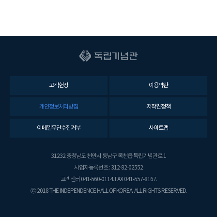
고객헌장
이용약관
개인정보처리방침
저작권정책
이메일무단수집거부
사이트맵
31232 충청남도 천안시 동남구 목천읍 독립기념관로 1
사업자등록번호 : 312-82-02552
고객센터 041-560-0114. FAX 041-557-8167.
ⓒ 2018 THE INDEPENDENCE HALL OF KOREA. ALL RIGHTS RESERVED.