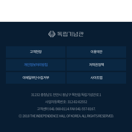
고객헌장
이용약관
개인정보처리방침
저작권정책
이메일무단수집거부
사이트맵
31232 충청남도 천안시 동남구 목천읍 독립기념관로 1
사업자등록번호 : 312-82-02552
고객센터 041-560-0114. FAX 041-557-8167.
ⓒ 2018 THE INDEPENDENCE HALL OF KOREA. ALL RIGHTS RESERVED.