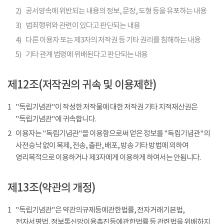
2)
공서양속에 위반되는 내용의 정보, 문장, 도형 등을 유포하는 내용
3)
범죄행위와 관련이 있다고 판단되는 내용
4)
다른 이용자 또는 제3자의 저작권 등 기타 권리를 침해하는 내용
5)
기타 관계 법령에 위배된다고 판단되는 내용
제12조(저작권의 귀속 및 이용제한)
1
"독립기념관"이 작성한 저작물에 대한 저작권 기타 지적재산권은
"독립기념관"에 귀속합니다.
2
이용자는 "독립기념관"을 이용함으로써 얻은 정보를 "독립기념관"의
사전승낙 없이 복제, 전송, 출판, 배포, 방송 기타 방법에 의하여
영리목적으로 이용하거나 제3자에게 이용하게 하여서는 안됩니다.
제13조(약관의 개정)
1
"독립기념관"은 약관의규제등에관한법률, 전자거래기본법,
전자서명법, 정보통신망이용촉진등에관한법률 등 관련법을 위배하지