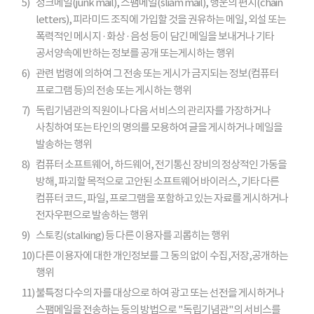
5)
정크메일(junk mail), 스팸메일(sliam mail), 행운의 편지(chain
letters), 피라미드 조직에 가입할 것을 권유하는 메일, 외설 또는
폭력적인 메시지 · 화상 · 음성 등이 담긴 메일을 보내거나 기타
공서양속에 반하는 정보를 공개 또는게시하는 행위
6)
관련 법령에 의하여 그 전송 또는 게시가 금지되는 정보(컴퓨터
프로그램 등)의 전송 또는 게시하는 행위
7)
독립기념관의 직원이나 다음 서비스의 관리자를 가장하거나
사칭하여 또는 타인의 명의를 모용하여 글을 게시하거나 메일을
발송하는 행위
8)
컴퓨터 소프트웨어, 하드웨어, 전기통신 장비의 정상적인 가동을
방해, 파괴할 목적으로 고안된 소프트웨어 바이러스, 기타 다른
컴퓨터 코드, 파일, 프로그램을 포함하고 있는 자료를 게시하거나
전자우편으로 발송하는 행위
9)
스토킹(stalking) 등 다른 이용자를 괴롭히는 행위
10)
다른 이용자에 대한 개인정보를 그 동의 없이 수집,저장,공개하는
행위
11)
불특정 다수의 자를 대상으로 하여 광고 또는 선전을 게시하거나
스팸메일을 전송하는 등의 방법으로 "독립기념관"의 서비스를