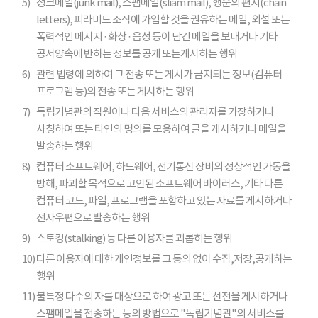
5)
정크메일(junk mail), 스팸메일(sliam mail), 행운의 편지(chain
letters), 피라미드 조직에 가입할 것을 권유하는 메일, 외설 또는
폭력적인 메시지 · 화상 · 음성 등이 담긴 메일을 보내거나 기타
공서양속에 반하는 정보를 공개 또는게시하는 행위
6)
관련 법령에 의하여 그 전송 또는 게시가 금지되는 정보(컴퓨터
프로그램 등)의 전송 또는 게시하는 행위
7)
독립기념관의 직원이나 다음 서비스의 관리자를 가장하거나
사칭하여 또는 타인의 명의를 모용하여 글을 게시하거나 메일을
발송하는 행위
8)
컴퓨터 소프트웨어, 하드웨어, 전기통신 장비의 정상적인 가동을
방해, 파괴할 목적으로 고안된 소프트웨어 바이러스, 기타 다른
컴퓨터 코드, 파일, 프로그램을 포함하고 있는 자료를 게시하거나
전자우편으로 발송하는 행위
9)
스토킹(stalking) 등 다른 이용자를 괴롭히는 행위
10)
다른 이용자에 대한 개인정보를 그 동의 없이 수집,저장,공개하는
행위
11)
불특정 다수의 자를 대상으로 하여 광고 또는 선전을 게시하거나
스팸메일을 전송하는 등의 방법으로 "독립기념관"의 서비스를