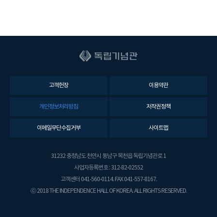
고객헌장
이용약관
개인정보처리방침
저작권정책
이메일무단수집거부
사이트맵
31232 충청남도 천안시 동남구 목천읍 독립기념관로 1
사업자등록번호 : 312-82-02552
고객센터 041-560-0114. FAX 041-557-8167.
ⓒ 2018 THE INDEPENDENCE HALL OF KOREA. ALL RIGHTS RESERVED.