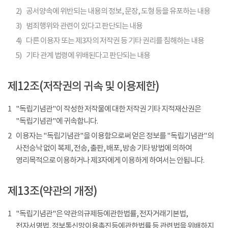
2)
공서양속에 위반되는 내용의 정보, 문장, 도형 등을 유포하는 내용
3)
범죄행위와 관련이 있다고 판단되는 내용
4)
다른 이용자 또는 제3자의 저작권 등 기타 권리를 침해하는 내용
5)
기타 관계 법령에 위배된다고 판단되는 내용
제12조(저작권의 귀속 및 이용제한)
1
"독립기념관"이 작성한 저작물에 대한 저작권 기타 지적재산권은
"독립기념관"에 귀속합니다.
2
이용자는 "독립기념관"을 이용함으로써 얻은 정보를 "독립기념관"의
사전승낙 없이 복제, 전송, 출판, 배포, 방송 기타 방법에 의하여
영리목적으로 이용하거나 제3자에게 이용하게 하여서는 안됩니다.
제13조(약관의 개정)
1
"독립기념관"은 약관의규제등에관한법률, 전자거래기본법,
전자서명법, 정보통신망이용촉진등에관한법률 등 관련법을 위배하지