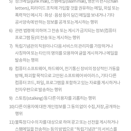
5)
정크메일(junk mail), 스팸메일(sliam mail), 행운의 편지(chain
letters), 피라미드 조직에 가입할 것을 권유하는 메일, 외설 또는
폭력적인 메시지 · 화상 · 음성 등이 담긴 메일을 보내거나 기타
공서양속에 반하는 정보를 공개 또는게시하는 행위
6)
관련 법령에 의하여 그 전송 또는 게시가 금지되는 정보(컴퓨터
프로그램 등)의 전송 또는 게시하는 행위
7)
독립기념관의 직원이나 다음 서비스의 관리자를 가장하거나
사칭하여 또는 타인의 명의를 모용하여 글을 게시하거나 메일을
발송하는 행위
8)
컴퓨터 소프트웨어, 하드웨어, 전기통신 장비의 정상적인 가동을
방해, 파괴할 목적으로 고안된 소프트웨어 바이러스, 기타 다른
컴퓨터 코드, 파일, 프로그램을 포함하고 있는 자료를 게시하거나
전자우편으로 발송하는 행위
9)
스토킹(stalking) 등 다른 이용자를 괴롭히는 행위
10)
다른 이용자에 대한 개인정보를 그 동의 없이 수집,저장,공개하는
행위
11)
불특정 다수의 자를 대상으로 하여 광고 또는 선전을 게시하거나
스팸메일을 전송하는 등의 방법으로 "독립기념관"의 서비스를