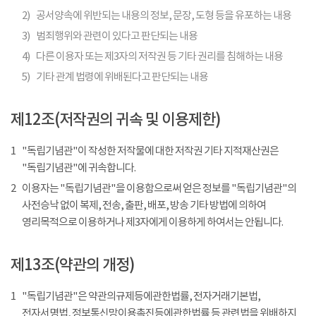
2)
공서양속에 위반되는 내용의 정보, 문장, 도형 등을 유포하는 내용
3)
범죄행위와 관련이 있다고 판단되는 내용
4)
다른 이용자 또는 제3자의 저작권 등 기타 권리를 침해하는 내용
5)
기타 관계 법령에 위배된다고 판단되는 내용
제12조(저작권의 귀속 및 이용제한)
1
"독립기념관"이 작성한 저작물에 대한 저작권 기타 지적재산권은
"독립기념관"에 귀속합니다.
2
이용자는 "독립기념관"을 이용함으로써 얻은 정보를 "독립기념관"의
사전승낙 없이 복제, 전송, 출판, 배포, 방송 기타 방법에 의하여
영리목적으로 이용하거나 제3자에게 이용하게 하여서는 안됩니다.
제13조(약관의 개정)
1
"독립기념관"은 약관의규제등에관한법률, 전자거래기본법,
전자서명법, 정보통신망이용촉진등에관한법률 등 관련법을 위배하지