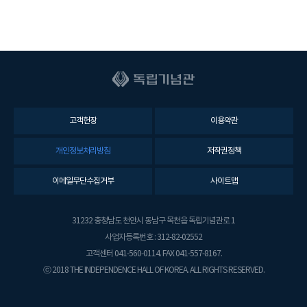
고객헌장
이용약관
개인정보처리방침
저작권정책
이메일무단수집거부
사이트맵
31232 충청남도 천안시 동남구 목천읍 독립기념관로 1
사업자등록번호 : 312-82-02552
고객센터 041-560-0114. FAX 041-557-8167.
ⓒ 2018 THE INDEPENDENCE HALL OF KOREA. ALL RIGHTS RESERVED.