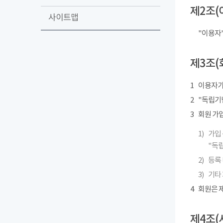
제2조(
사이트맵
"이용자
제3조(
1
이용자가
2
"독립기념
3
회원 가
1)
가입 
"독립
2)
등록 
3)
기타
4
회원은 제
제4조(