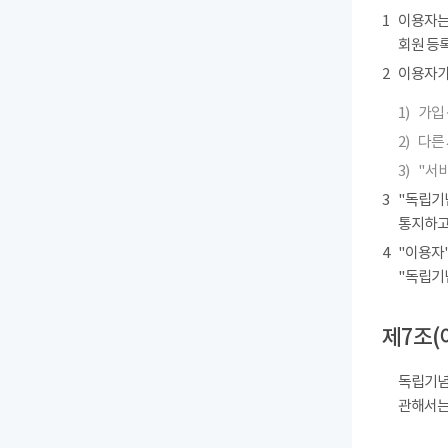
1
이용자는
회원 등록
2
이용자가 
1)
가입 
2)
다른
3)
"서
3
"독립기
통지하고
4
"이용자"
"독립기
제7조(
독립기념
관해서는