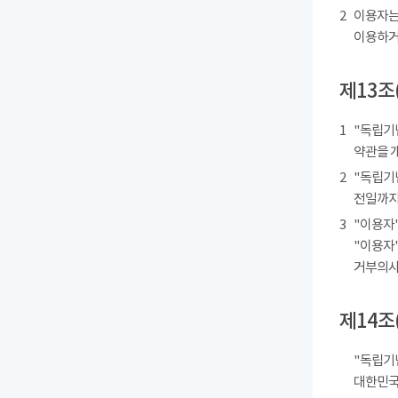
2
이용자는
이용하거
제13조
1
"독립기
약관을 
2
"독립기
전일까지
3
"이용자"
"이용자"
거부의사를
제14조
"독립기
대한민국