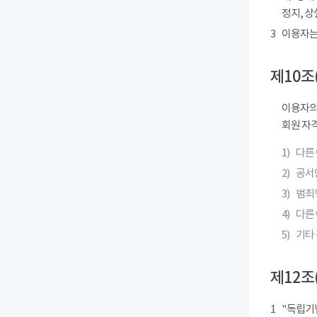
정지, 상
3
이용자는
제10조
이용자의
회원 자격
1)
다른
2)
공서
3)
범죄
4)
다른 
5)
기타
제12조
1
"독립기