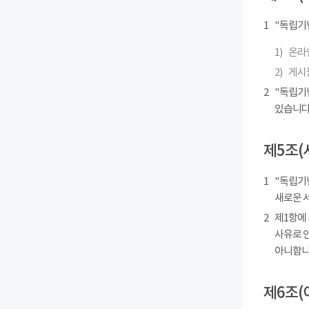
1
"독립기
1)
온라인
2)
게시물
2
"독립기
있습니다
제5조(
1
"독립기념
새로운 
2
제1항에
사유로 
아니합니
제6조(