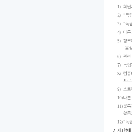
1)
회원
2)
"독
3)
"독
4)
다른 
5)
정크메
· 
6)
관련 
7)
독립
8)
컴퓨
프로
9)
스토킹
10)
다른
11)
불특
활동
12)
"독
2
제1항에 