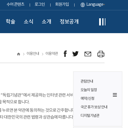
수어 콘텐츠
로그인
회원가입
Language
학술
소식
소개
정보공개
이용안내
이용약관
관람안내
오늘의 일정
이용자가 "독립기념관"에서 제공하는 인터넷 관련 서비스(이하
예약/신청
을 목적으로 합니다.
국군 휴가 보상 안내
 누르면 본 약관에 동의하는 것으로 간주합니다. 본 약관에 정하는
디지털기념관
기타 대한민국의 관련 법령과 상관습에 따릅니다.