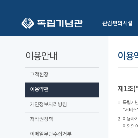
본문 바로가기
관람편의시설
이용안내
이용
고객헌장
제1조(
이용약관
1
독립기념관
개인정보처리방침
"서비스"
저작권정책
2
이용자가
이외의 
이메일무단수집거부