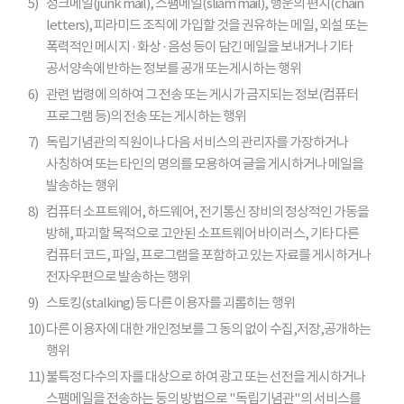
5)
정크메일(junk mail), 스팸메일(sliam mail), 행운의 편지(chain
letters), 피라미드 조직에 가입할 것을 권유하는 메일, 외설 또는
폭력적인 메시지 · 화상 · 음성 등이 담긴 메일을 보내거나 기타
공서양속에 반하는 정보를 공개 또는게시하는 행위
6)
관련 법령에 의하여 그 전송 또는 게시가 금지되는 정보(컴퓨터
프로그램 등)의 전송 또는 게시하는 행위
7)
독립기념관의 직원이나 다음 서비스의 관리자를 가장하거나
사칭하여 또는 타인의 명의를 모용하여 글을 게시하거나 메일을
발송하는 행위
8)
컴퓨터 소프트웨어, 하드웨어, 전기통신 장비의 정상적인 가동을
방해, 파괴할 목적으로 고안된 소프트웨어 바이러스, 기타 다른
컴퓨터 코드, 파일, 프로그램을 포함하고 있는 자료를 게시하거나
전자우편으로 발송하는 행위
9)
스토킹(stalking) 등 다른 이용자를 괴롭히는 행위
10)
다른 이용자에 대한 개인정보를 그 동의 없이 수집,저장,공개하는
행위
11)
불특정 다수의 자를 대상으로 하여 광고 또는 선전을 게시하거나
스팸메일을 전송하는 등의 방법으로 "독립기념관"의 서비스를