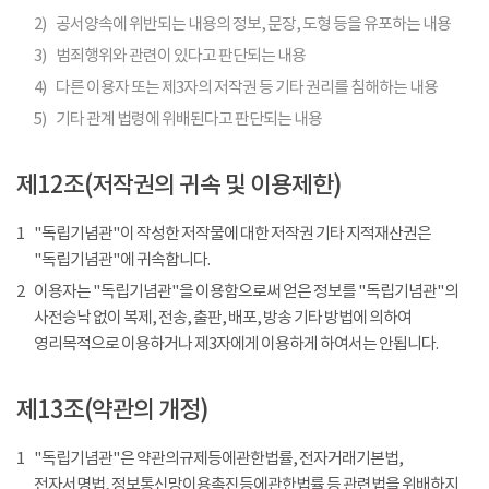
2)
공서양속에 위반되는 내용의 정보, 문장, 도형 등을 유포하는 내용
3)
범죄행위와 관련이 있다고 판단되는 내용
4)
다른 이용자 또는 제3자의 저작권 등 기타 권리를 침해하는 내용
5)
기타 관계 법령에 위배된다고 판단되는 내용
제12조(저작권의 귀속 및 이용제한)
1
"독립기념관"이 작성한 저작물에 대한 저작권 기타 지적재산권은
"독립기념관"에 귀속합니다.
2
이용자는 "독립기념관"을 이용함으로써 얻은 정보를 "독립기념관"의
사전승낙 없이 복제, 전송, 출판, 배포, 방송 기타 방법에 의하여
영리목적으로 이용하거나 제3자에게 이용하게 하여서는 안됩니다.
제13조(약관의 개정)
1
"독립기념관"은 약관의규제등에관한법률, 전자거래기본법,
전자서명법, 정보통신망이용촉진등에관한법률 등 관련법을 위배하지