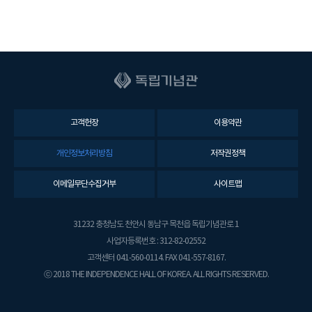
고객헌장
이용약관
개인정보처리방침
저작권정책
이메일무단수집거부
사이트맵
31232 충청남도 천안시 동남구 목천읍 독립기념관로 1
사업자등록번호 : 312-82-02552
고객센터 041-560-0114. FAX 041-557-8167.
ⓒ 2018 THE INDEPENDENCE HALL OF KOREA. ALL RIGHTS RESERVED.