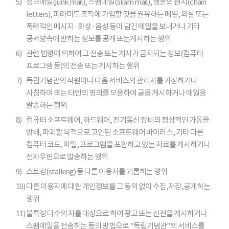
5)
정크메일(junk mail), 스팸메일(sliam mail), 행운의 편지(chain
letters), 피라미드 조직에 가입할 것을 권유하는 메일, 외설 또는
폭력적인 메시지 · 화상 · 음성 등이 담긴 메일을 보내거나 기타
공서양속에 반하는 정보를 공개 또는게시하는 행위
6)
관련 법령에 의하여 그 전송 또는 게시가 금지되는 정보(컴퓨터
프로그램 등)의 전송 또는 게시하는 행위
7)
독립기념관의 직원이나 다음 서비스의 관리자를 가장하거나
사칭하여 또는 타인의 명의를 모용하여 글을 게시하거나 메일을
발송하는 행위
8)
컴퓨터 소프트웨어, 하드웨어, 전기통신 장비의 정상적인 가동을
방해, 파괴할 목적으로 고안된 소프트웨어 바이러스, 기타 다른
컴퓨터 코드, 파일, 프로그램을 포함하고 있는 자료를 게시하거나
전자우편으로 발송하는 행위
9)
스토킹(stalking) 등 다른 이용자를 괴롭히는 행위
10)
다른 이용자에 대한 개인정보를 그 동의 없이 수집,저장,공개하는
행위
11)
불특정 다수의 자를 대상으로 하여 광고 또는 선전을 게시하거나
스팸메일을 전송하는 등의 방법으로 "독립기념관"의 서비스를