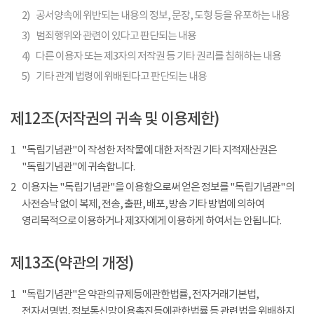
2)
공서양속에 위반되는 내용의 정보, 문장, 도형 등을 유포하는 내용
3)
범죄행위와 관련이 있다고 판단되는 내용
4)
다른 이용자 또는 제3자의 저작권 등 기타 권리를 침해하는 내용
5)
기타 관계 법령에 위배된다고 판단되는 내용
제12조(저작권의 귀속 및 이용제한)
1
"독립기념관"이 작성한 저작물에 대한 저작권 기타 지적재산권은
"독립기념관"에 귀속합니다.
2
이용자는 "독립기념관"을 이용함으로써 얻은 정보를 "독립기념관"의
사전승낙 없이 복제, 전송, 출판, 배포, 방송 기타 방법에 의하여
영리목적으로 이용하거나 제3자에게 이용하게 하여서는 안됩니다.
제13조(약관의 개정)
1
"독립기념관"은 약관의규제등에관한법률, 전자거래기본법,
전자서명법, 정보통신망이용촉진등에관한법률 등 관련법을 위배하지