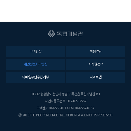
고객헌장
이용약관
개인정보처리방침
저작권정책
이메일무단수집거부
사이트맵
31232 충청남도 천안시 동남구 목천읍 독립기념관로 1
사업자등록번호 : 312-82-02552
고객센터 041-560-0114. FAX 041-557-8167.
ⓒ 2018 THE INDEPENDENCE HALL OF KOREA. ALL RIGHTS RESERVED.