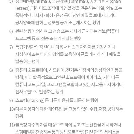
5)
정크메일(junk mail), 스팸메일(sliam mail), 행운의 편지(chain
letters), 피라미드 조직에 가입할 것을 권유하는 메일, 외설 또는
폭력적인 메시지 · 화상 · 음성 등이 담긴 메일을 보내거나 기타
공서양속에 반하는 정보를 공개 또는게시하는 행위
6)
관련 법령에 의하여 그 전송 또는 게시가 금지되는 정보(컴퓨터
프로그램 등)의 전송 또는 게시하는 행위
7)
독립기념관의 직원이나 다음 서비스의 관리자를 가장하거나
사칭하여 또는 타인의 명의를 모용하여 글을 게시하거나 메일을
발송하는 행위
8)
컴퓨터 소프트웨어, 하드웨어, 전기통신 장비의 정상적인 가동을
방해, 파괴할 목적으로 고안된 소프트웨어 바이러스, 기타 다른
컴퓨터 코드, 파일, 프로그램을 포함하고 있는 자료를 게시하거나
전자우편으로 발송하는 행위
9)
스토킹(stalking) 등 다른 이용자를 괴롭히는 행위
10)
다른 이용자에 대한 개인정보를 그 동의 없이 수집,저장,공개하는
행위
11)
불특정 다수의 자를 대상으로 하여 광고 또는 선전을 게시하거나
스팸메일을 전송하는 등의 방법으로 "독립기념관"의 서비스를