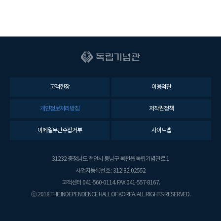
고객헌장
이용약관
개인정보처리방침
저작권정책
이메일무단수집거부
사이트맵
31232 충청남도 천안시 동남구 목천읍 독립기념관로 1
사업자등록번호 : 312-82-02552
고객센터 041-560-0114. FAX 041-557-8167.
ⓒ 2018 THE INDEPENDENCE HALL OF KOREA. ALL RIGHTS RESERVED.