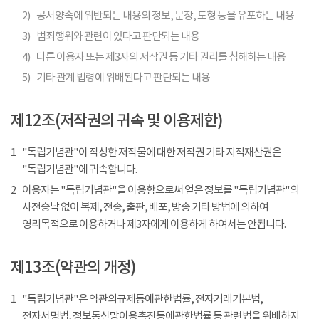
2)
공서양속에 위반되는 내용의 정보, 문장, 도형 등을 유포하는 내용
3)
범죄행위와 관련이 있다고 판단되는 내용
4)
다른 이용자 또는 제3자의 저작권 등 기타 권리를 침해하는 내용
5)
기타 관계 법령에 위배된다고 판단되는 내용
제12조(저작권의 귀속 및 이용제한)
1
"독립기념관"이 작성한 저작물에 대한 저작권 기타 지적재산권은
"독립기념관"에 귀속합니다.
2
이용자는 "독립기념관"을 이용함으로써 얻은 정보를 "독립기념관"의
사전승낙 없이 복제, 전송, 출판, 배포, 방송 기타 방법에 의하여
영리목적으로 이용하거나 제3자에게 이용하게 하여서는 안됩니다.
제13조(약관의 개정)
1
"독립기념관"은 약관의규제등에관한법률, 전자거래기본법,
전자서명법, 정보통신망이용촉진등에관한법률 등 관련법을 위배하지