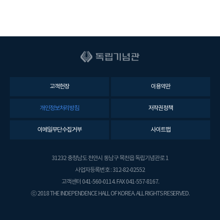
고객헌장
이용약관
개인정보처리방침
저작권정책
이메일무단수집거부
사이트맵
31232 충청남도 천안시 동남구 목천읍 독립기념관로 1
사업자등록번호 : 312-82-02552
고객센터 041-560-0114. FAX 041-557-8167.
ⓒ 2018 THE INDEPENDENCE HALL OF KOREA. ALL RIGHTS RESERVED.