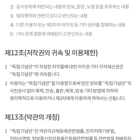
2)
공서양속에 위반되는 내용의 정보, 문장, 도형 등을 유포하는 내용
3)
범죄행위와 관련이 있다고 판단되는 내용
4)
다른 이용자 또는 제3자의 저작권 등 기타 권리를 침해하는 내용
5)
기타 관계 법령에 위배된다고 판단되는 내용
제12조(저작권의 귀속 및 이용제한)
1
"독립기념관"이 작성한 저작물에 대한 저작권 기타 지적재산권은
"독립기념관"에 귀속합니다.
2
이용자는 "독립기념관"을 이용함으로써 얻은 정보를 "독립기념관"의
사전승낙 없이 복제, 전송, 출판, 배포, 방송 기타 방법에 의하여
영리목적으로 이용하거나 제3자에게 이용하게 하여서는 안됩니다.
제13조(약관의 개정)
1
"독립기념관"은 약관의규제등에관한법률, 전자거래기본법,
전자서명법, 정보통신망이용촉진등에관한법률 등 관련법을 위배하지