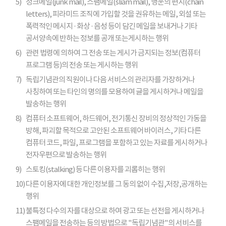
5)
정크메일(junk mail), 스팸메일(sliam mail), 행운의 편지(chain
letters), 피라미드 조직에 가입할 것을 권유하는 메일, 외설 또는
폭력적인 메시지 · 화상 · 음성 등이 담긴 메일을 보내거나 기타
공서양속에 반하는 정보를 공개 또는게시하는 행위
6)
관련 법령에 의하여 그 전송 또는 게시가 금지되는 정보(컴퓨터
프로그램 등)의 전송 또는 게시하는 행위
7)
독립기념관의 직원이나 다음 서비스의 관리자를 가장하거나
사칭하여 또는 타인의 명의를 모용하여 글을 게시하거나 메일을
발송하는 행위
8)
컴퓨터 소프트웨어, 하드웨어, 전기통신 장비의 정상적인 가동을
방해, 파괴할 목적으로 고안된 소프트웨어 바이러스, 기타 다른
컴퓨터 코드, 파일, 프로그램을 포함하고 있는 자료를 게시하거나
전자우편으로 발송하는 행위
9)
스토킹(stalking) 등 다른 이용자를 괴롭히는 행위
10)
다른 이용자에 대한 개인정보를 그 동의 없이 수집,저장,공개하는
행위
11)
불특정 다수의 자를 대상으로 하여 광고 또는 선전을 게시하거나
스팸메일을 전송하는 등의 방법으로 "독립기념관"의 서비스를