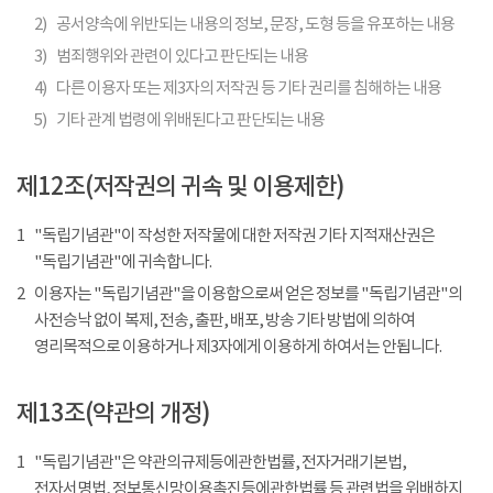
2)
공서양속에 위반되는 내용의 정보, 문장, 도형 등을 유포하는 내용
3)
범죄행위와 관련이 있다고 판단되는 내용
4)
다른 이용자 또는 제3자의 저작권 등 기타 권리를 침해하는 내용
5)
기타 관계 법령에 위배된다고 판단되는 내용
제12조(저작권의 귀속 및 이용제한)
1
"독립기념관"이 작성한 저작물에 대한 저작권 기타 지적재산권은
"독립기념관"에 귀속합니다.
2
이용자는 "독립기념관"을 이용함으로써 얻은 정보를 "독립기념관"의
사전승낙 없이 복제, 전송, 출판, 배포, 방송 기타 방법에 의하여
영리목적으로 이용하거나 제3자에게 이용하게 하여서는 안됩니다.
제13조(약관의 개정)
1
"독립기념관"은 약관의규제등에관한법률, 전자거래기본법,
전자서명법, 정보통신망이용촉진등에관한법률 등 관련법을 위배하지