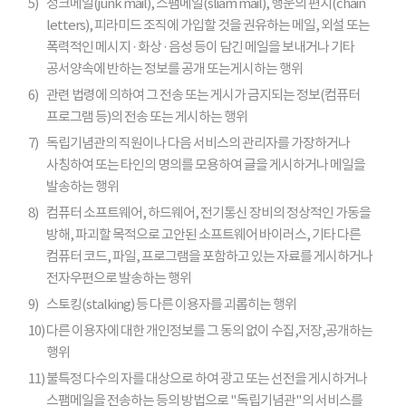
5)
정크메일(junk mail), 스팸메일(sliam mail), 행운의 편지(chain
letters), 피라미드 조직에 가입할 것을 권유하는 메일, 외설 또는
폭력적인 메시지 · 화상 · 음성 등이 담긴 메일을 보내거나 기타
공서양속에 반하는 정보를 공개 또는게시하는 행위
6)
관련 법령에 의하여 그 전송 또는 게시가 금지되는 정보(컴퓨터
프로그램 등)의 전송 또는 게시하는 행위
7)
독립기념관의 직원이나 다음 서비스의 관리자를 가장하거나
사칭하여 또는 타인의 명의를 모용하여 글을 게시하거나 메일을
발송하는 행위
8)
컴퓨터 소프트웨어, 하드웨어, 전기통신 장비의 정상적인 가동을
방해, 파괴할 목적으로 고안된 소프트웨어 바이러스, 기타 다른
컴퓨터 코드, 파일, 프로그램을 포함하고 있는 자료를 게시하거나
전자우편으로 발송하는 행위
9)
스토킹(stalking) 등 다른 이용자를 괴롭히는 행위
10)
다른 이용자에 대한 개인정보를 그 동의 없이 수집,저장,공개하는
행위
11)
불특정 다수의 자를 대상으로 하여 광고 또는 선전을 게시하거나
스팸메일을 전송하는 등의 방법으로 "독립기념관"의 서비스를