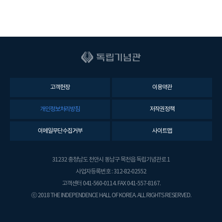
고객헌장
이용약관
개인정보처리방침
저작권정책
이메일무단수집거부
사이트맵
31232 충청남도 천안시 동남구 목천읍 독립기념관로 1
사업자등록번호 : 312-82-02552
고객센터 041-560-0114. FAX 041-557-8167.
ⓒ 2018 THE INDEPENDENCE HALL OF KOREA. ALL RIGHTS RESERVED.