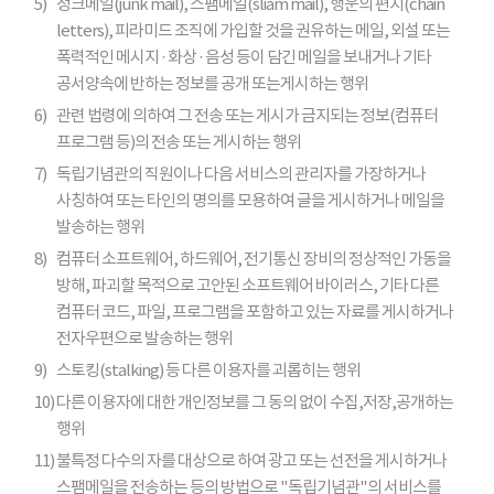
5)
정크메일(junk mail), 스팸메일(sliam mail), 행운의 편지(chain
letters), 피라미드 조직에 가입할 것을 권유하는 메일, 외설 또는
폭력적인 메시지 · 화상 · 음성 등이 담긴 메일을 보내거나 기타
공서양속에 반하는 정보를 공개 또는게시하는 행위
6)
관련 법령에 의하여 그 전송 또는 게시가 금지되는 정보(컴퓨터
프로그램 등)의 전송 또는 게시하는 행위
7)
독립기념관의 직원이나 다음 서비스의 관리자를 가장하거나
사칭하여 또는 타인의 명의를 모용하여 글을 게시하거나 메일을
발송하는 행위
8)
컴퓨터 소프트웨어, 하드웨어, 전기통신 장비의 정상적인 가동을
방해, 파괴할 목적으로 고안된 소프트웨어 바이러스, 기타 다른
컴퓨터 코드, 파일, 프로그램을 포함하고 있는 자료를 게시하거나
전자우편으로 발송하는 행위
9)
스토킹(stalking) 등 다른 이용자를 괴롭히는 행위
10)
다른 이용자에 대한 개인정보를 그 동의 없이 수집,저장,공개하는
행위
11)
불특정 다수의 자를 대상으로 하여 광고 또는 선전을 게시하거나
스팸메일을 전송하는 등의 방법으로 "독립기념관"의 서비스를