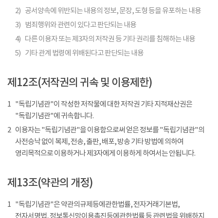
2)
공서양속에 위반되는 내용의 정보, 문장, 도형 등을 유포하는 내용
3)
범죄행위와 관련이 있다고 판단되는 내용
4)
다른 이용자 또는 제3자의 저작권 등 기타 권리를 침해하는 내용
5)
기타 관계 법령에 위배된다고 판단되는 내용
제12조(저작권의 귀속 및 이용제한)
1
"독립기념관"이 작성한 저작물에 대한 저작권 기타 지적재산권은
"독립기념관"에 귀속합니다.
2
이용자는 "독립기념관"을 이용함으로써 얻은 정보를 "독립기념관"의
사전승낙 없이 복제, 전송, 출판, 배포, 방송 기타 방법에 의하여
영리목적으로 이용하거나 제3자에게 이용하게 하여서는 안됩니다.
제13조(약관의 개정)
1
"독립기념관"은 약관의규제등에관한법률, 전자거래기본법,
전자서명법, 정보통신망이용촉진등에관한법률 등 관련법을 위배하지