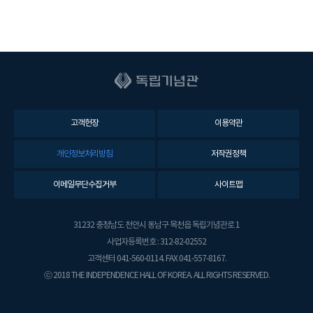
고객헌장
이용약관
개인정보처리방침
저작권정책
이메일무단수집거부
사이트맵
31232 충청남도 천안시 동남구 목천읍 독립기념관로 1
사업자등록번호 : 312-82-02552
고객센터 041-560-0114. FAX 041-557-8167.
ⓒ 2018 THE INDEPENDENCE HALL OF KOREA. ALL RIGHTS RESERVED.