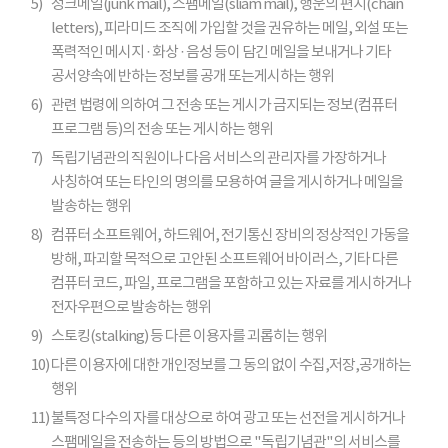
5)
정크메일(junk mail), 스팸메일(sliam mail), 행운의 편지(chain
letters), 피라미드 조직에 가입할 것을 권유하는 메일, 외설 또는
폭력적인 메시지 · 화상 · 음성 등이 담긴 메일을 보내거나 기타
공서양속에 반하는 정보를 공개 또는게시하는 행위
6)
관련 법령에 의하여 그 전송 또는 게시가 금지되는 정보(컴퓨터
프로그램 등)의 전송 또는 게시하는 행위
7)
독립기념관의 직원이나 다음 서비스의 관리자를 가장하거나
사칭하여 또는 타인의 명의를 모용하여 글을 게시하거나 메일을
발송하는 행위
8)
컴퓨터 소프트웨어, 하드웨어, 전기통신 장비의 정상적인 가동을
방해, 파괴할 목적으로 고안된 소프트웨어 바이러스, 기타 다른
컴퓨터 코드, 파일, 프로그램을 포함하고 있는 자료를 게시하거나
전자우편으로 발송하는 행위
9)
스토킹(stalking) 등 다른 이용자를 괴롭히는 행위
10)
다른 이용자에 대한 개인정보를 그 동의 없이 수집,저장,공개하는
행위
11)
불특정 다수의 자를 대상으로 하여 광고 또는 선전을 게시하거나
스팸메일을 전송하는 등의 방법으로 "독립기념관"의 서비스를