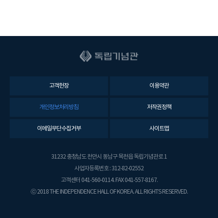
고객헌장
이용약관
개인정보처리방침
저작권정책
이메일무단수집거부
사이트맵
31232 충청남도 천안시 동남구 목천읍 독립기념관로 1
사업자등록번호 : 312-82-02552
고객센터 041-560-0114. FAX 041-557-8167.
ⓒ 2018 THE INDEPENDENCE HALL OF KOREA. ALL RIGHTS RESERVED.