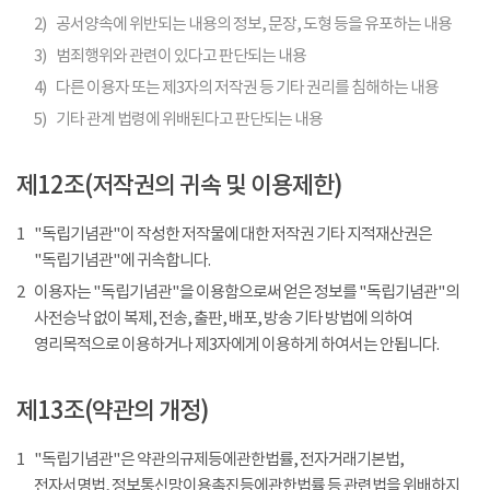
2)
공서양속에 위반되는 내용의 정보, 문장, 도형 등을 유포하는 내용
3)
범죄행위와 관련이 있다고 판단되는 내용
4)
다른 이용자 또는 제3자의 저작권 등 기타 권리를 침해하는 내용
5)
기타 관계 법령에 위배된다고 판단되는 내용
제12조(저작권의 귀속 및 이용제한)
1
"독립기념관"이 작성한 저작물에 대한 저작권 기타 지적재산권은
"독립기념관"에 귀속합니다.
2
이용자는 "독립기념관"을 이용함으로써 얻은 정보를 "독립기념관"의
사전승낙 없이 복제, 전송, 출판, 배포, 방송 기타 방법에 의하여
영리목적으로 이용하거나 제3자에게 이용하게 하여서는 안됩니다.
제13조(약관의 개정)
1
"독립기념관"은 약관의규제등에관한법률, 전자거래기본법,
전자서명법, 정보통신망이용촉진등에관한법률 등 관련법을 위배하지