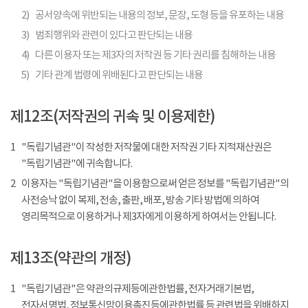
2)
공서양속에 위반되는 내용의 정보, 문장, 도형 등을 유포하는 내용
3)
범죄행위와 관련이 있다고 판단되는 내용
4)
다른 이용자 또는 제3자의 저작권 등 기타 권리를 침해하는 내용
5)
기타 관계 법령에 위배된다고 판단되는 내용
제12조(저작권의 귀속 및 이용제한)
1
"독립기념관"이 작성한 저작물에 대한 저작권 기타 지적재산권은
"독립기념관"에 귀속합니다.
2
이용자는 "독립기념관"을 이용함으로써 얻은 정보를 "독립기념관"의
사전승낙 없이 복제, 전송, 출판, 배포, 방송 기타 방법에 의하여
영리목적으로 이용하거나 제3자에게 이용하게 하여서는 안됩니다.
제13조(약관의 개정)
1
"독립기념관"은 약관의규제등에관한법률, 전자거래기본법,
전자서명법, 정보통신망이용촉진등에관한법률 등 관련법을 위배하지