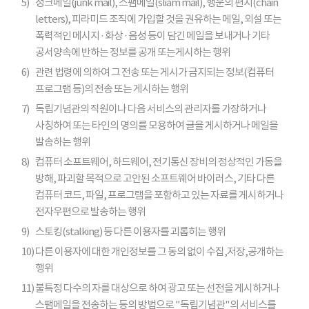
5)
정크메일(junk mail), 스팸메일(sliam mail), 행운의 편지(chain
letters), 피라미드 조직에 가입할 것을 권유하는 메일, 외설 또는
폭력적인 메시지 · 화상 · 음성 등이 담긴 메일을 보내거나 기타
공서양속에 반하는 정보를 공개 또는게시하는 행위
6)
관련 법령에 의하여 그 전송 또는 게시가 금지되는 정보(컴퓨터
프로그램 등)의 전송 또는 게시하는 행위
7)
독립기념관의 직원이나 다음 서비스의 관리자를 가장하거나
사칭하여 또는 타인의 명의를 모용하여 글을 게시하거나 메일을
발송하는 행위
8)
컴퓨터 소프트웨어, 하드웨어, 전기통신 장비의 정상적인 가동을
방해, 파괴할 목적으로 고안된 소프트웨어 바이러스, 기타 다른
컴퓨터 코드, 파일, 프로그램을 포함하고 있는 자료를 게시하거나
전자우편으로 발송하는 행위
9)
스토킹(stalking) 등 다른 이용자를 괴롭히는 행위
10)
다른 이용자에 대한 개인정보를 그 동의 없이 수집,저장,공개하는
행위
11)
불특정 다수의 자를 대상으로 하여 광고 또는 선전을 게시하거나
스팸메일을 전송하는 등의 방법으로 "독립기념관"의 서비스를