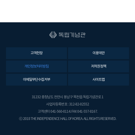
고객헌장
이용약관
개인정보처리방침
저작권정책
이메일무단수집거부
사이트맵
31232 충청남도 천안시 동남구 목천읍 독립기념관로 1
사업자등록번호 : 312-82-02552
고객센터 041-560-0114. FAX 041-557-8167.
ⓒ 2018 THE INDEPENDENCE HALL OF KOREA. ALL RIGHTS RESERVED.