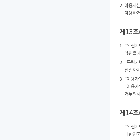
2
이용자는
이용하거
제13조
1
"독립기
약관을 
2
"독립기
전일까지
3
"이용자"
"이용자"
거부의사를
제14조
"독립기
대한민국