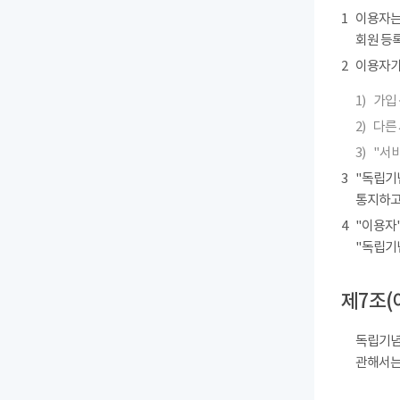
1
이용자는
회원 등록
2
이용자가 
1)
가입 
2)
다른
3)
"서
3
"독립기
통지하고
4
"이용자"
"독립기
제7조(
독립기념
관해서는