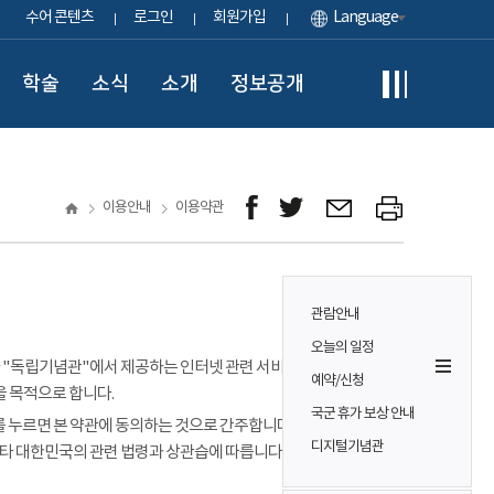
수어 콘텐츠
로그인
회원가입
Language
학술
소식
소개
정보공개
이용안내
이용약관
관람안내
오늘의 일정
이용자가 "독립기념관"에서 제공하는 인터넷 관련 서비스(이하
예약/신청
을 목적으로 합니다.
국군 휴가 보상 안내
 누르면 본 약관에 동의하는 것으로 간주합니다. 본 약관에 정하는
디지털기념관
기타 대한민국의 관련 법령과 상관습에 따릅니다.