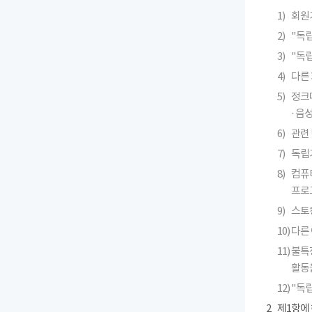
1)
회원
2)
"독
3)
"독
4)
다른 
5)
정크메
· 
6)
관련 
7)
독립
8)
컴퓨
프로
9)
스토킹
10)
다른
11)
불특
활동
12)
"독
2
제1항에 