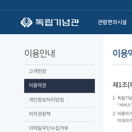
본문 바로가기
관람편의시설
이용안내
이용
고객헌장
제1조(
이용약관
1
독립기념관
개인정보처리방침
"서비스"
저작권정책
2
이용자가
이외의 
이메일무단수집거부