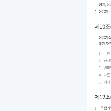
정지, 상
3
이용자는
제10조
이용자의
회원 자격
1)
다른
2)
공서
3)
범죄
4)
다른 
5)
기타
제12조
1
"독립기