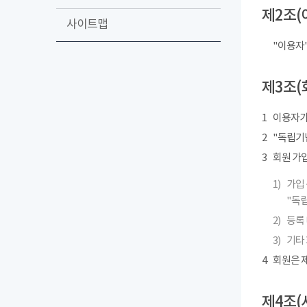
제2조(
사이트맵
"이용자
제3조(
1
이용자가
2
"독립기념
3
회원 가
1)
가입 
"독립
2)
등록 
3)
기타
4
회원은 제
제4조(