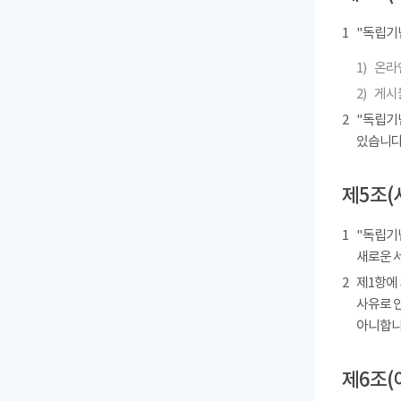
1
"독립기
1)
온라인
2)
게시물
2
"독립기
있습니다
제5조(
1
"독립기념
새로운 
2
제1항에
사유로 
아니합니
제6조(