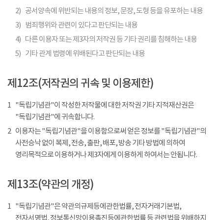
2)
공서양속에 위반되는 내용의 정보, 문장, 도형 등을 유포하는 내용
3)
범죄행위와 관련이 있다고 판단되는 내용
4)
다른 이용자 또는 제3자의 저작권 등 기타 권리를 침해하는 내용
5)
기타 관계 법령에 위배된다고 판단되는 내용
제12조(저작권의 귀속 및 이용제한)
1
"독립기념관"이 작성한 저작물에 대한 저작권 기타 지적재산권은
"독립기념관"에 귀속합니다.
2
이용자는 "독립기념관"을 이용함으로써 얻은 정보를 "독립기념관"의
사전승낙 없이 복제, 전송, 출판, 배포, 방송 기타 방법에 의하여
영리목적으로 이용하거나 제3자에게 이용하게 하여서는 안됩니다.
제13조(약관의 개정)
1
"독립기념관"은 약관의규제등에관한법률, 전자거래기본법,
전자서명법, 정보통신망이용촉진등에관한법률 등 관련법을 위배하지