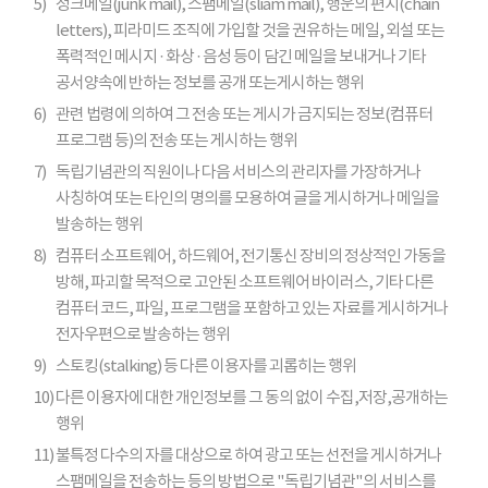
5)
정크메일(junk mail), 스팸메일(sliam mail), 행운의 편지(chain
letters), 피라미드 조직에 가입할 것을 권유하는 메일, 외설 또는
폭력적인 메시지 · 화상 · 음성 등이 담긴 메일을 보내거나 기타
공서양속에 반하는 정보를 공개 또는게시하는 행위
6)
관련 법령에 의하여 그 전송 또는 게시가 금지되는 정보(컴퓨터
프로그램 등)의 전송 또는 게시하는 행위
7)
독립기념관의 직원이나 다음 서비스의 관리자를 가장하거나
사칭하여 또는 타인의 명의를 모용하여 글을 게시하거나 메일을
발송하는 행위
8)
컴퓨터 소프트웨어, 하드웨어, 전기통신 장비의 정상적인 가동을
방해, 파괴할 목적으로 고안된 소프트웨어 바이러스, 기타 다른
컴퓨터 코드, 파일, 프로그램을 포함하고 있는 자료를 게시하거나
전자우편으로 발송하는 행위
9)
스토킹(stalking) 등 다른 이용자를 괴롭히는 행위
10)
다른 이용자에 대한 개인정보를 그 동의 없이 수집,저장,공개하는
행위
11)
불특정 다수의 자를 대상으로 하여 광고 또는 선전을 게시하거나
스팸메일을 전송하는 등의 방법으로 "독립기념관"의 서비스를