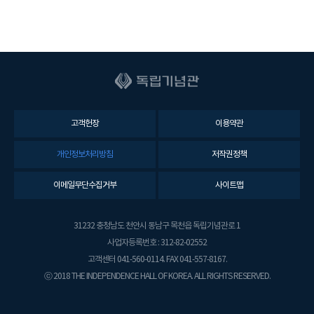
고객헌장
이용약관
개인정보처리방침
저작권정책
이메일무단수집거부
사이트맵
31232 충청남도 천안시 동남구 목천읍 독립기념관로 1
사업자등록번호 : 312-82-02552
고객센터 041-560-0114. FAX 041-557-8167.
ⓒ 2018 THE INDEPENDENCE HALL OF KOREA. ALL RIGHTS RESERVED.