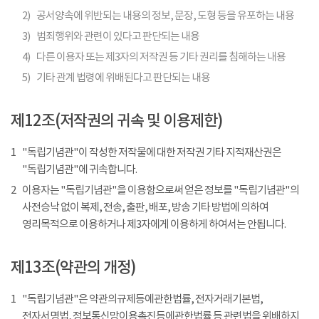
2)
공서양속에 위반되는 내용의 정보, 문장, 도형 등을 유포하는 내용
3)
범죄행위와 관련이 있다고 판단되는 내용
4)
다른 이용자 또는 제3자의 저작권 등 기타 권리를 침해하는 내용
5)
기타 관계 법령에 위배된다고 판단되는 내용
제12조(저작권의 귀속 및 이용제한)
1
"독립기념관"이 작성한 저작물에 대한 저작권 기타 지적재산권은
"독립기념관"에 귀속합니다.
2
이용자는 "독립기념관"을 이용함으로써 얻은 정보를 "독립기념관"의
사전승낙 없이 복제, 전송, 출판, 배포, 방송 기타 방법에 의하여
영리목적으로 이용하거나 제3자에게 이용하게 하여서는 안됩니다.
제13조(약관의 개정)
1
"독립기념관"은 약관의규제등에관한법률, 전자거래기본법,
전자서명법, 정보통신망이용촉진등에관한법률 등 관련법을 위배하지