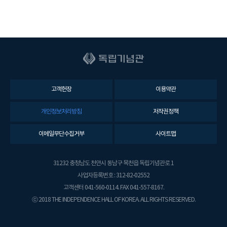
고객헌장
이용약관
개인정보처리방침
저작권정책
이메일무단수집거부
사이트맵
31232 충청남도 천안시 동남구 목천읍 독립기념관로 1
사업자등록번호 : 312-82-02552
고객센터 041-560-0114. FAX 041-557-8167.
ⓒ 2018 THE INDEPENDENCE HALL OF KOREA. ALL RIGHTS RESERVED.