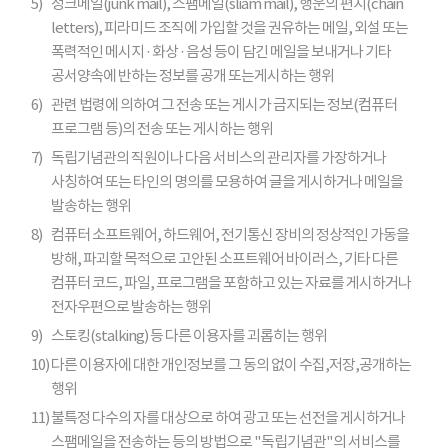
5)
정크메일(junk mail), 스팸메일(sliam mail), 행운의 편지(chain
letters), 피라미드 조직에 가입할 것을 권유하는 메일, 외설 또는
폭력적인 메시지 · 화상 · 음성 등이 담긴 메일을 보내거나 기타
공서양속에 반하는 정보를 공개 또는게시하는 행위
6)
관련 법령에 의하여 그 전송 또는 게시가 금지되는 정보(컴퓨터
프로그램 등)의 전송 또는 게시하는 행위
7)
독립기념관의 직원이나 다음 서비스의 관리자를 가장하거나
사칭하여 또는 타인의 명의를 모용하여 글을 게시하거나 메일을
발송하는 행위
8)
컴퓨터 소프트웨어, 하드웨어, 전기통신 장비의 정상적인 가동을
방해, 파괴할 목적으로 고안된 소프트웨어 바이러스, 기타 다른
컴퓨터 코드, 파일, 프로그램을 포함하고 있는 자료를 게시하거나
전자우편으로 발송하는 행위
9)
스토킹(stalking) 등 다른 이용자를 괴롭히는 행위
10)
다른 이용자에 대한 개인정보를 그 동의 없이 수집,저장,공개하는
행위
11)
불특정 다수의 자를 대상으로 하여 광고 또는 선전을 게시하거나
스팸메일을 전송하는 등의 방법으로 "독립기념관"의 서비스를