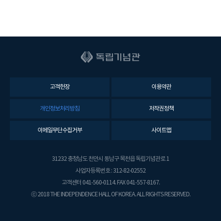
고객헌장
이용약관
개인정보처리방침
저작권정책
이메일무단수집거부
사이트맵
31232 충청남도 천안시 동남구 목천읍 독립기념관로 1
사업자등록번호 : 312-82-02552
고객센터 041-560-0114. FAX 041-557-8167.
ⓒ 2018 THE INDEPENDENCE HALL OF KOREA. ALL RIGHTS RESERVED.