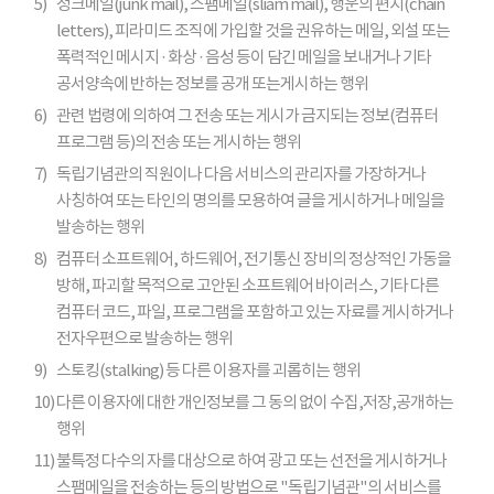
5)
정크메일(junk mail), 스팸메일(sliam mail), 행운의 편지(chain
letters), 피라미드 조직에 가입할 것을 권유하는 메일, 외설 또는
폭력적인 메시지 · 화상 · 음성 등이 담긴 메일을 보내거나 기타
공서양속에 반하는 정보를 공개 또는게시하는 행위
6)
관련 법령에 의하여 그 전송 또는 게시가 금지되는 정보(컴퓨터
프로그램 등)의 전송 또는 게시하는 행위
7)
독립기념관의 직원이나 다음 서비스의 관리자를 가장하거나
사칭하여 또는 타인의 명의를 모용하여 글을 게시하거나 메일을
발송하는 행위
8)
컴퓨터 소프트웨어, 하드웨어, 전기통신 장비의 정상적인 가동을
방해, 파괴할 목적으로 고안된 소프트웨어 바이러스, 기타 다른
컴퓨터 코드, 파일, 프로그램을 포함하고 있는 자료를 게시하거나
전자우편으로 발송하는 행위
9)
스토킹(stalking) 등 다른 이용자를 괴롭히는 행위
10)
다른 이용자에 대한 개인정보를 그 동의 없이 수집,저장,공개하는
행위
11)
불특정 다수의 자를 대상으로 하여 광고 또는 선전을 게시하거나
스팸메일을 전송하는 등의 방법으로 "독립기념관"의 서비스를