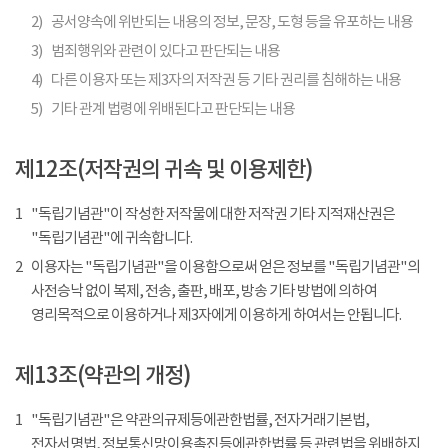
2)
공서양속에 위반되는 내용의 정보, 문장, 도형 등을 유포하는 내용
3)
범죄행위와 관련이 있다고 판단되는 내용
4)
다른 이용자 또는 제3자의 저작권 등 기타 권리를 침해하는 내용
5)
기타 관계 법령에 위배된다고 판단되는 내용
제12조(저작권의 귀속 및 이용제한)
1
"독립기념관"이 작성한 저작물에 대한 저작권 기타 지적재산권은
"독립기념관"에 귀속합니다.
2
이용자는 "독립기념관"을 이용함으로써 얻은 정보를 "독립기념관"의
사전승낙 없이 복제, 전송, 출판, 배포, 방송 기타 방법에 의하여
영리목적으로 이용하거나 제3자에게 이용하게 하여서는 안됩니다.
제13조(약관의 개정)
1
"독립기념관"은 약관의규제등에관한법률, 전자거래기본법,
전자서명법, 정보통신망이용촉진등에관한법률 등 관련법을 위배하지