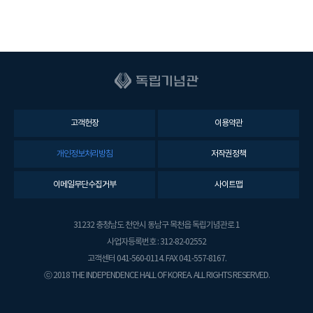
고객헌장
이용약관
개인정보처리방침
저작권정책
이메일무단수집거부
사이트맵
31232 충청남도 천안시 동남구 목천읍 독립기념관로 1
사업자등록번호 : 312-82-02552
고객센터 041-560-0114. FAX 041-557-8167.
ⓒ 2018 THE INDEPENDENCE HALL OF KOREA. ALL RIGHTS RESERVED.