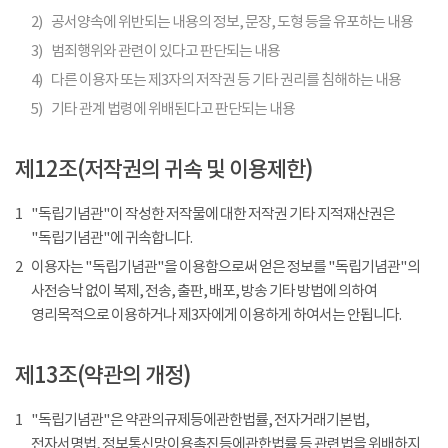
2)
공서양속에 위반되는 내용의 정보, 문장, 도형 등을 유포하는 내용
3)
범죄행위와 관련이 있다고 판단되는 내용
4)
다른 이용자 또는 제3자의 저작권 등 기타 권리를 침해하는 내용
5)
기타 관계 법령에 위배된다고 판단되는 내용
제12조(저작권의 귀속 및 이용제한)
1
"독립기념관"이 작성한 저작물에 대한 저작권 기타 지적재산권은
"독립기념관"에 귀속합니다.
2
이용자는 "독립기념관"을 이용함으로써 얻은 정보를 "독립기념관"의
사전승낙 없이 복제, 전송, 출판, 배포, 방송 기타 방법에 의하여
영리목적으로 이용하거나 제3자에게 이용하게 하여서는 안됩니다.
제13조(약관의 개정)
1
"독립기념관"은 약관의규제등에관한법률, 전자거래기본법,
전자서명법, 정보통신망이용촉진등에관한법률 등 관련법을 위배하지