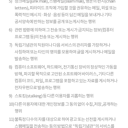
5)
정크메일(junk mail), 스팸메일(sliam mail), 행운의 편지(chain
letters), 피라미드 조직에 가입할 것을 권유하는 메일, 외설 또는
폭력적인 메시지 · 화상 · 음성 등이 담긴 메일을 보내거나 기타
공서양속에 반하는 정보를 공개 또는게시하는 행위
6)
관련 법령에 의하여 그 전송 또는 게시가 금지되는 정보(컴퓨터
프로그램 등)의 전송 또는 게시하는 행위
7)
독립기념관의 직원이나 다음 서비스의 관리자를 가장하거나
사칭하여 또는 타인의 명의를 모용하여 글을 게시하거나 메일을
발송하는 행위
8)
컴퓨터 소프트웨어, 하드웨어, 전기통신 장비의 정상적인 가동을
방해, 파괴할 목적으로 고안된 소프트웨어 바이러스, 기타 다른
컴퓨터 코드, 파일, 프로그램을 포함하고 있는 자료를 게시하거나
전자우편으로 발송하는 행위
9)
스토킹(stalking) 등 다른 이용자를 괴롭히는 행위
10)
다른 이용자에 대한 개인정보를 그 동의 없이 수집,저장,공개하는
행위
11)
불특정 다수의 자를 대상으로 하여 광고 또는 선전을 게시하거나
스팸메일을 전송하는 등의 방법으로 "독립기념관"의 서비스를