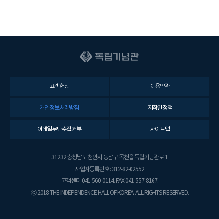
고객헌장
이용약관
개인정보처리방침
저작권정책
이메일무단수집거부
사이트맵
31232 충청남도 천안시 동남구 목천읍 독립기념관로 1
사업자등록번호 : 312-82-02552
고객센터 041-560-0114. FAX 041-557-8167.
ⓒ 2018 THE INDEPENDENCE HALL OF KOREA. ALL RIGHTS RESERVED.