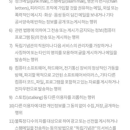
5)
정크메일(junk mail), 스팸메일(sliam mail), 행운의 편지(chain
letters), 피라미드 조직에 가입할 것을 권유하는 메일, 외설 또는
폭력적인 메시지 · 화상 · 음성 등이 담긴 메일을 보내거나 기타
공서양속에 반하는 정보를 공개 또는게시하는 행위
6)
관련 법령에 의하여 그 전송 또는 게시가 금지되는 정보(컴퓨터
프로그램 등)의 전송 또는 게시하는 행위
7)
독립기념관의 직원이나 다음 서비스의 관리자를 가장하거나
사칭하여 또는 타인의 명의를 모용하여 글을 게시하거나 메일을
발송하는 행위
8)
컴퓨터 소프트웨어, 하드웨어, 전기통신 장비의 정상적인 가동을
방해, 파괴할 목적으로 고안된 소프트웨어 바이러스, 기타 다른
컴퓨터 코드, 파일, 프로그램을 포함하고 있는 자료를 게시하거나
전자우편으로 발송하는 행위
9)
스토킹(stalking) 등 다른 이용자를 괴롭히는 행위
10)
다른 이용자에 대한 개인정보를 그 동의 없이 수집,저장,공개하는
행위
11)
불특정 다수의 자를 대상으로 하여 광고 또는 선전을 게시하거나
스팸메일을 전송하는 등의 방법으로 "독립기념관"의 서비스를