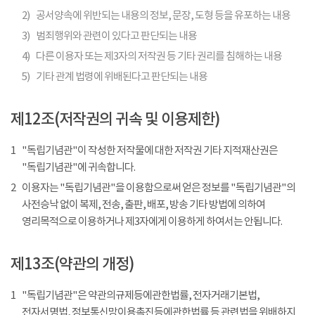
2)
공서양속에 위반되는 내용의 정보, 문장, 도형 등을 유포하는 내용
3)
범죄행위와 관련이 있다고 판단되는 내용
4)
다른 이용자 또는 제3자의 저작권 등 기타 권리를 침해하는 내용
5)
기타 관계 법령에 위배된다고 판단되는 내용
제12조(저작권의 귀속 및 이용제한)
1
"독립기념관"이 작성한 저작물에 대한 저작권 기타 지적재산권은
"독립기념관"에 귀속합니다.
2
이용자는 "독립기념관"을 이용함으로써 얻은 정보를 "독립기념관"의
사전승낙 없이 복제, 전송, 출판, 배포, 방송 기타 방법에 의하여
영리목적으로 이용하거나 제3자에게 이용하게 하여서는 안됩니다.
제13조(약관의 개정)
1
"독립기념관"은 약관의규제등에관한법률, 전자거래기본법,
전자서명법, 정보통신망이용촉진등에관한법률 등 관련법을 위배하지