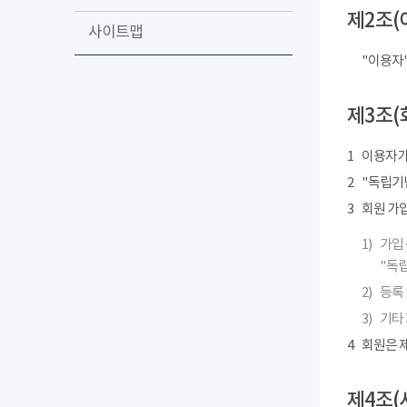
제2조(
사이트맵
"이용자
제3조(
1
이용자가
2
"독립기념
3
회원 가
1)
가입 
"독립
2)
등록 
3)
기타
4
회원은 제
제4조(