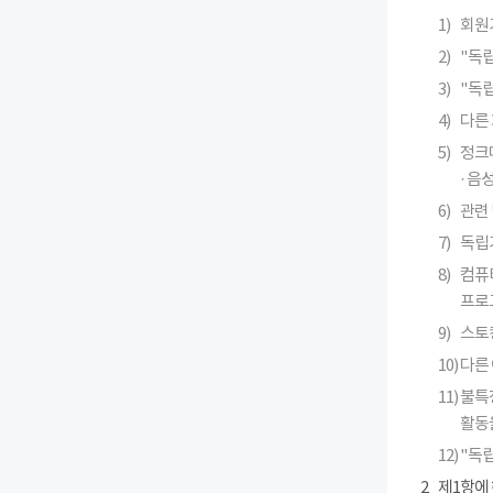
1)
회원
2)
"독
3)
"독
4)
다른 
5)
정크메
· 
6)
관련 
7)
독립
8)
컴퓨
프로
9)
스토킹
10)
다른
11)
불특
활동
12)
"독
2
제1항에 