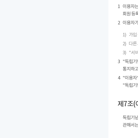
1
이용자는
회원 등록
2
이용자가 
1)
가입 
2)
다른
3)
"서
3
"독립기
통지하고
4
"이용자"
"독립기
제7조(
독립기념
관해서는