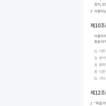
정지, 상
3
이용자는
제10조
이용자의
회원 자격
1)
다른
2)
공서
3)
범죄
4)
다른 
5)
기타
제12조
1
"독립기