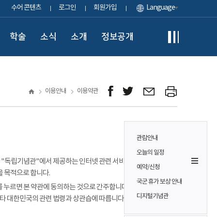
수어 콘텐츠
로그인
회원가입
Language
학술
소식
소개
정보공개
이용안내
이용약관
관람안내
오늘의 일정
이용자가 "독립기념관"에서 제공하는 인터넷 관련 서비스(이하
예약/신청
을 목적으로 합니다.
국군 휴가 보상 안내
 누르면 본 약관에 동의하는 것으로 간주합니다. 본 약관에 정하는
디지털기념관
기타 대한민국의 관련 법령과 상관습에 따릅니다.