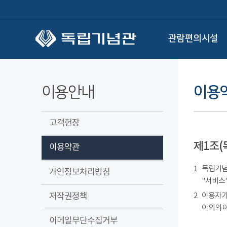
본문 바로가기
관람편의시설
이용안내
이용
고객헌장
제1조(
이용약관
1
독립기념관
개인정보처리방침
"서비스"
저작권정책
2
이용자가
이외의 
이메일무단수집거부