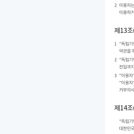
2
이용자는
이용하거
제13조
1
"독립기
약관을 
2
"독립기
전일까지
3
"이용자"
"이용자"
거부의사를
제14조
"독립기
대한민국