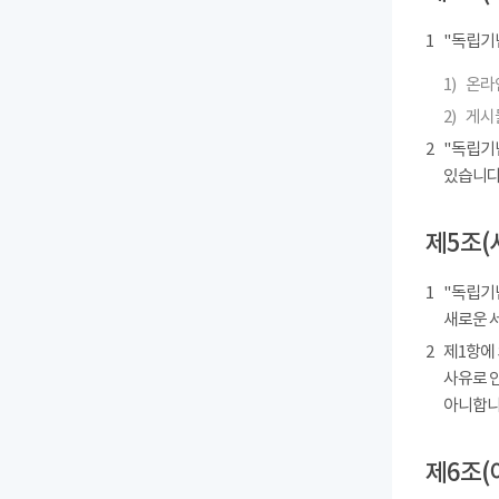
1
"독립기
1)
온라인
2)
게시물
2
"독립기
있습니다
제5조(
1
"독립기념
새로운 
2
제1항에
사유로 
아니합니
제6조(