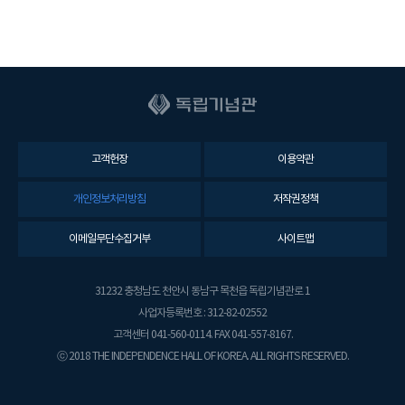
고객헌장
이용약관
개인정보처리방침
저작권정책
이메일무단수집거부
사이트맵
31232 충청남도 천안시 동남구 목천읍 독립기념관로 1
사업자등록번호 : 312-82-02552
고객센터 041-560-0114. FAX 041-557-8167.
ⓒ 2018 THE INDEPENDENCE HALL OF KOREA. ALL RIGHTS RESERVED.