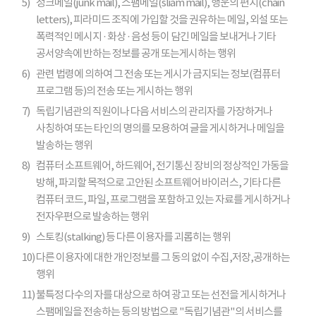
5)
정크메일(junk mail), 스팸메일(sliam mail), 행운의 편지(chain
letters), 피라미드 조직에 가입할 것을 권유하는 메일, 외설 또는
폭력적인 메시지 · 화상 · 음성 등이 담긴 메일을 보내거나 기타
공서양속에 반하는 정보를 공개 또는게시하는 행위
6)
관련 법령에 의하여 그 전송 또는 게시가 금지되는 정보(컴퓨터
프로그램 등)의 전송 또는 게시하는 행위
7)
독립기념관의 직원이나 다음 서비스의 관리자를 가장하거나
사칭하여 또는 타인의 명의를 모용하여 글을 게시하거나 메일을
발송하는 행위
8)
컴퓨터 소프트웨어, 하드웨어, 전기통신 장비의 정상적인 가동을
방해, 파괴할 목적으로 고안된 소프트웨어 바이러스, 기타 다른
컴퓨터 코드, 파일, 프로그램을 포함하고 있는 자료를 게시하거나
전자우편으로 발송하는 행위
9)
스토킹(stalking) 등 다른 이용자를 괴롭히는 행위
10)
다른 이용자에 대한 개인정보를 그 동의 없이 수집,저장,공개하는
행위
11)
불특정 다수의 자를 대상으로 하여 광고 또는 선전을 게시하거나
스팸메일을 전송하는 등의 방법으로 "독립기념관"의 서비스를