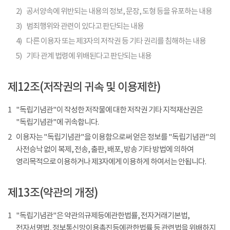
2)
공서양속에 위반되는 내용의 정보, 문장, 도형 등을 유포하는 내용
3)
범죄행위와 관련이 있다고 판단되는 내용
4)
다른 이용자 또는 제3자의 저작권 등 기타 권리를 침해하는 내용
5)
기타 관계 법령에 위배된다고 판단되는 내용
제12조(저작권의 귀속 및 이용제한)
1
"독립기념관"이 작성한 저작물에 대한 저작권 기타 지적재산권은
"독립기념관"에 귀속합니다.
2
이용자는 "독립기념관"을 이용함으로써 얻은 정보를 "독립기념관"의
사전승낙 없이 복제, 전송, 출판, 배포, 방송 기타 방법에 의하여
영리목적으로 이용하거나 제3자에게 이용하게 하여서는 안됩니다.
제13조(약관의 개정)
1
"독립기념관"은 약관의규제등에관한법률, 전자거래기본법,
전자서명법, 정보통신망이용촉진등에관한법률 등 관련법을 위배하지