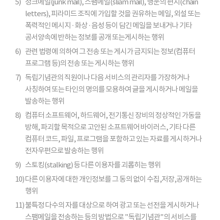
5)
정크메일(junk mail), 스팸메일(sliam mail), 행운의 편지(chain
letters), 피라미드 조직에 가입할 것을 권유하는 메일, 외설 또는
폭력적인 메시지 · 화상 · 음성 등이 담긴 메일을 보내거나 기타
공서양속에 반하는 정보를 공개 또는게시하는 행위
6)
관련 법령에 의하여 그 전송 또는 게시가 금지되는 정보(컴퓨터
프로그램 등)의 전송 또는 게시하는 행위
7)
독립기념관의 직원이나 다음 서비스의 관리자를 가장하거나
사칭하여 또는 타인의 명의를 모용하여 글을 게시하거나 메일을
발송하는 행위
8)
컴퓨터 소프트웨어, 하드웨어, 전기통신 장비의 정상적인 가동을
방해, 파괴할 목적으로 고안된 소프트웨어 바이러스, 기타 다른
컴퓨터 코드, 파일, 프로그램을 포함하고 있는 자료를 게시하거나
전자우편으로 발송하는 행위
9)
스토킹(stalking) 등 다른 이용자를 괴롭히는 행위
10)
다른 이용자에 대한 개인정보를 그 동의 없이 수집,저장,공개하는
행위
11)
불특정 다수의 자를 대상으로 하여 광고 또는 선전을 게시하거나
스팸메일을 전송하는 등의 방법으로 "독립기념관"의 서비스를