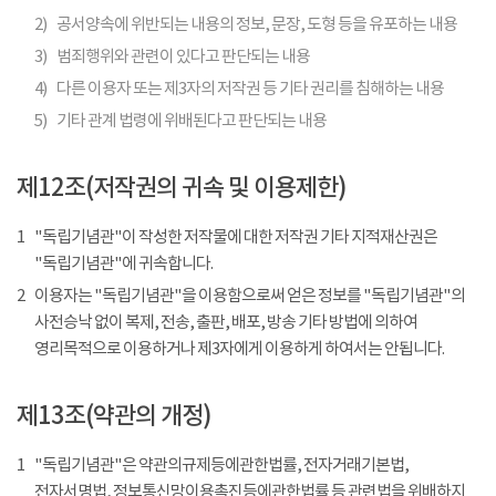
2)
공서양속에 위반되는 내용의 정보, 문장, 도형 등을 유포하는 내용
3)
범죄행위와 관련이 있다고 판단되는 내용
4)
다른 이용자 또는 제3자의 저작권 등 기타 권리를 침해하는 내용
5)
기타 관계 법령에 위배된다고 판단되는 내용
제12조(저작권의 귀속 및 이용제한)
1
"독립기념관"이 작성한 저작물에 대한 저작권 기타 지적재산권은
"독립기념관"에 귀속합니다.
2
이용자는 "독립기념관"을 이용함으로써 얻은 정보를 "독립기념관"의
사전승낙 없이 복제, 전송, 출판, 배포, 방송 기타 방법에 의하여
영리목적으로 이용하거나 제3자에게 이용하게 하여서는 안됩니다.
제13조(약관의 개정)
1
"독립기념관"은 약관의규제등에관한법률, 전자거래기본법,
전자서명법, 정보통신망이용촉진등에관한법률 등 관련법을 위배하지