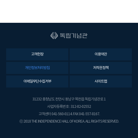
고객헌장
이용약관
개인정보처리방침
저작권정책
이메일무단수집거부
사이트맵
31232 충청남도 천안시 동남구 목천읍 독립기념관로 1
사업자등록번호 : 312-82-02552
고객센터 041-560-0114. FAX 041-557-8167.
ⓒ 2018 THE INDEPENDENCE HALL OF KOREA. ALL RIGHTS RESERVED.