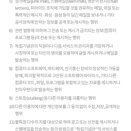
5)
정크메일(junk mail), 스팸메일(sliam mail), 행운의 편지(chain
letters), 피라미드 조직에 가입할 것을 권유하는 메일, 외설 또는
폭력적인 메시지 · 화상 · 음성 등이 담긴 메일을 보내거나 기타
공서양속에 반하는 정보를 공개 또는게시하는 행위
6)
관련 법령에 의하여 그 전송 또는 게시가 금지되는 정보(컴퓨터
프로그램 등)의 전송 또는 게시하는 행위
7)
독립기념관의 직원이나 다음 서비스의 관리자를 가장하거나
사칭하여 또는 타인의 명의를 모용하여 글을 게시하거나 메일을
발송하는 행위
8)
컴퓨터 소프트웨어, 하드웨어, 전기통신 장비의 정상적인 가동을
방해, 파괴할 목적으로 고안된 소프트웨어 바이러스, 기타 다른
컴퓨터 코드, 파일, 프로그램을 포함하고 있는 자료를 게시하거나
전자우편으로 발송하는 행위
9)
스토킹(stalking) 등 다른 이용자를 괴롭히는 행위
10)
다른 이용자에 대한 개인정보를 그 동의 없이 수집,저장,공개하는
행위
11)
불특정 다수의 자를 대상으로 하여 광고 또는 선전을 게시하거나
스팸메일을 전송하는 등의 방법으로 "독립기념관"의 서비스를