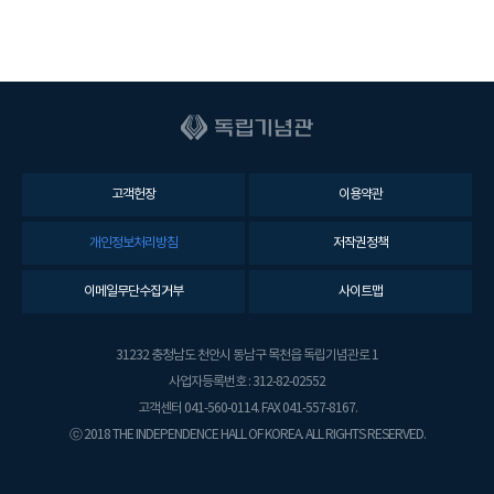
고객헌장
이용약관
개인정보처리방침
저작권정책
이메일무단수집거부
사이트맵
31232 충청남도 천안시 동남구 목천읍 독립기념관로 1
사업자등록번호 : 312-82-02552
고객센터 041-560-0114. FAX 041-557-8167.
ⓒ 2018 THE INDEPENDENCE HALL OF KOREA. ALL RIGHTS RESERVED.