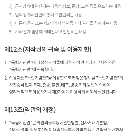
2)
공서양속에 위반되는 내용의 정보, 문장, 도형 등을 유포하는 내용
3)
범죄행위와 관련이 있다고 판단되는 내용
4)
다른 이용자 또는 제3자의 저작권 등 기타 권리를 침해하는 내용
5)
기타 관계 법령에 위배된다고 판단되는 내용
제12조(저작권의 귀속 및 이용제한)
1
"독립기념관"이 작성한 저작물에 대한 저작권 기타 지적재산권은
"독립기념관"에 귀속합니다.
2
이용자는 "독립기념관"을 이용함으로써 얻은 정보를 "독립기념관"의
사전승낙 없이 복제, 전송, 출판, 배포, 방송 기타 방법에 의하여
영리목적으로 이용하거나 제3자에게 이용하게 하여서는 안됩니다.
제13조(약관의 개정)
1
"독립기념관"은 약관의규제등에관한법률, 전자거래기본법,
전자서명법, 정보통신망이용촉진등에관한법률 등 관련법을 위배하지