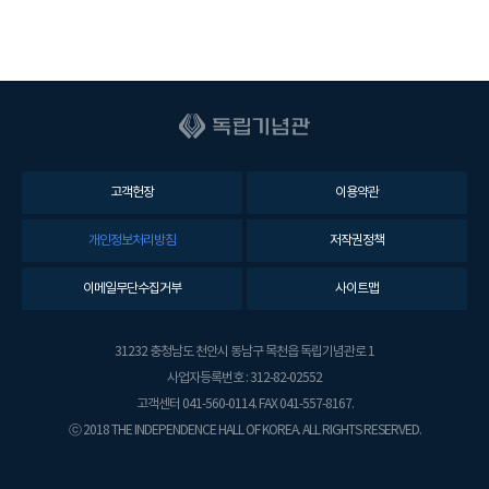
고객헌장
이용약관
개인정보처리방침
저작권정책
이메일무단수집거부
사이트맵
31232 충청남도 천안시 동남구 목천읍 독립기념관로 1
사업자등록번호 : 312-82-02552
고객센터 041-560-0114. FAX 041-557-8167.
ⓒ 2018 THE INDEPENDENCE HALL OF KOREA. ALL RIGHTS RESERVED.