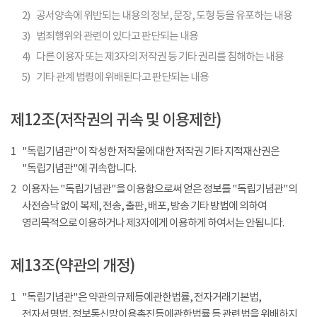
2)
공서양속에 위반되는 내용의 정보, 문장, 도형 등을 유포하는 내용
3)
범죄행위와 관련이 있다고 판단되는 내용
4)
다른 이용자 또는 제3자의 저작권 등 기타 권리를 침해하는 내용
5)
기타 관계 법령에 위배된다고 판단되는 내용
제12조(저작권의 귀속 및 이용제한)
1
"독립기념관"이 작성한 저작물에 대한 저작권 기타 지적재산권은
"독립기념관"에 귀속합니다.
2
이용자는 "독립기념관"을 이용함으로써 얻은 정보를 "독립기념관"의
사전승낙 없이 복제, 전송, 출판, 배포, 방송 기타 방법에 의하여
영리목적으로 이용하거나 제3자에게 이용하게 하여서는 안됩니다.
제13조(약관의 개정)
1
"독립기념관"은 약관의규제등에관한법률, 전자거래기본법,
전자서명법, 정보통신망이용촉진등에관한법률 등 관련법을 위배하지