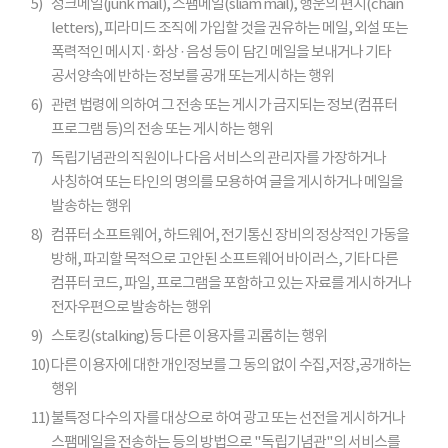
5)
정크메일(junk mail), 스팸메일(sliam mail), 행운의 편지(chain
letters), 피라미드 조직에 가입할 것을 권유하는 메일, 외설 또는
폭력적인 메시지 · 화상 · 음성 등이 담긴 메일을 보내거나 기타
공서양속에 반하는 정보를 공개 또는게시하는 행위
6)
관련 법령에 의하여 그 전송 또는 게시가 금지되는 정보(컴퓨터
프로그램 등)의 전송 또는 게시하는 행위
7)
독립기념관의 직원이나 다음 서비스의 관리자를 가장하거나
사칭하여 또는 타인의 명의를 모용하여 글을 게시하거나 메일을
발송하는 행위
8)
컴퓨터 소프트웨어, 하드웨어, 전기통신 장비의 정상적인 가동을
방해, 파괴할 목적으로 고안된 소프트웨어 바이러스, 기타 다른
컴퓨터 코드, 파일, 프로그램을 포함하고 있는 자료를 게시하거나
전자우편으로 발송하는 행위
9)
스토킹(stalking) 등 다른 이용자를 괴롭히는 행위
10)
다른 이용자에 대한 개인정보를 그 동의 없이 수집,저장,공개하는
행위
11)
불특정 다수의 자를 대상으로 하여 광고 또는 선전을 게시하거나
스팸메일을 전송하는 등의 방법으로 "독립기념관"의 서비스를