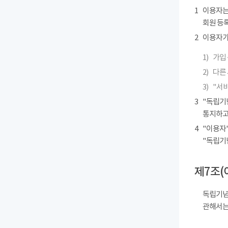
1
이용자는
회원 등록
2
이용자가 
1)
가입 
2)
다른
3)
"서
3
"독립기
통지하고
4
"이용자"
"독립기
제7조(
독립기념
관해서는