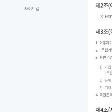
제2조(
사이트맵
"이용자
제3조(
1
이용자가
2
"독립기념
3
회원 가
1)
가입 
"독립
2)
등록 
3)
기타
4
회원은 제
제4조(