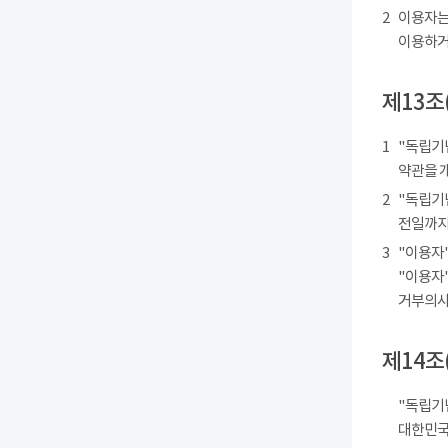
2
이용자는
이용하거
제13조
1
"독립기
약관을 
2
"독립기
전일까지
3
"이용자"
"이용자"
거부의사를
제14조
"독립기
대한민국