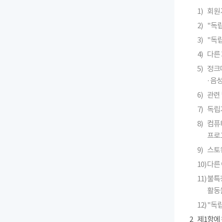
1)
회원
2)
"독
3)
"독
4)
다른 
5)
정크메
· 
6)
관련 
7)
독립
8)
컴퓨
프로
9)
스토킹
10)
다른
11)
불특
활동
12)
"독
2
제1항에 