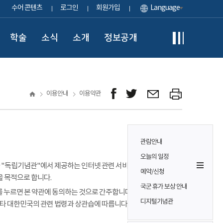
수어 콘텐츠
로그인
회원가입
Language
학술
소식
소개
정보공개
이용안내
이용약관
관람안내
오늘의 일정
이용자가 "독립기념관"에서 제공하는 인터넷 관련 서비스(이하
예약/신청
을 목적으로 합니다.
국군 휴가 보상 안내
 누르면 본 약관에 동의하는 것으로 간주합니다. 본 약관에 정하는
디지털기념관
기타 대한민국의 관련 법령과 상관습에 따릅니다.