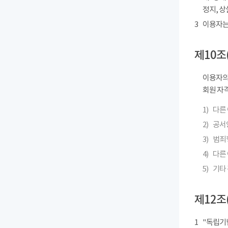
정지, 상
3
이용자는
제10조
이용자의
회원 자격
1)
다른
2)
공서
3)
범죄
4)
다른 
5)
기타
제12조
1
"독립기