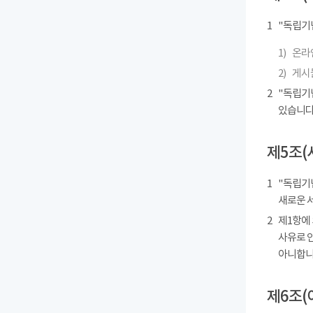
1
"독립기
1)
온라인
2)
게시물
2
"독립기
있습니다
제5조(
1
"독립기념
새로운 
2
제1항에
사유로 
아니합니
제6조(