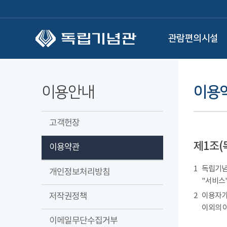
본문 바로가기
관람편의시설
이용안내
이용
고객헌장
제1조(
이용약관
1
독립기념관
개인정보처리방침
"서비스"
저작권정책
2
이용자가
이외의 
이메일무단수집거부