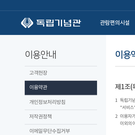
본문 바로가기
관람편의시설
이용안내
이용
고객헌장
제1조(
이용약관
1
독립기념관
개인정보처리방침
"서비스"
저작권정책
2
이용자가
이외의 
이메일무단수집거부