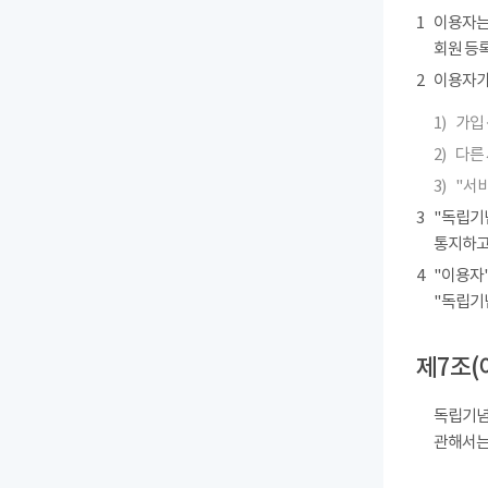
1
이용자는
회원 등록
2
이용자가 
1)
가입 
2)
다른
3)
"서
3
"독립기
통지하고
4
"이용자"
"독립기
제7조(
독립기념
관해서는