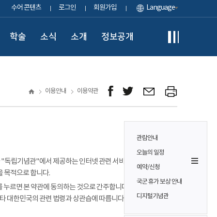
수어 콘텐츠
로그인
회원가입
Language
학술
소식
소개
정보공개
이용안내
이용약관
관람안내
오늘의 일정
이용자가 "독립기념관"에서 제공하는 인터넷 관련 서비스(이하
예약/신청
을 목적으로 합니다.
국군 휴가 보상 안내
 누르면 본 약관에 동의하는 것으로 간주합니다. 본 약관에 정하는
디지털기념관
기타 대한민국의 관련 법령과 상관습에 따릅니다.