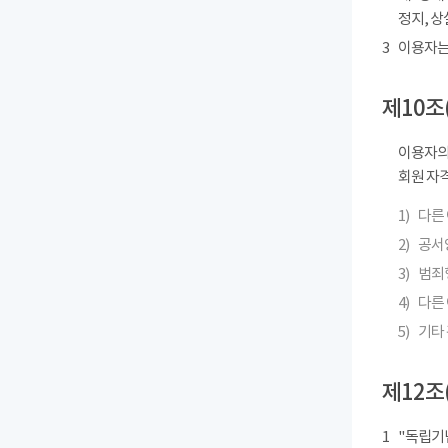
정지, 상
3
이용자는
제10조
이용자의
회원 자격
1)
다른
2)
공서
3)
범죄
4)
다른 
5)
기타
제12조
1
"독립기