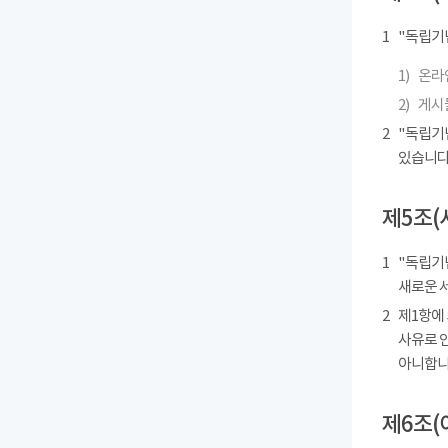
1
"독립기
1)
온라인
2)
게시물
2
"독립기
있습니다
제5조(
1
"독립기념
새로운 
2
제1항에
사유로 
아니합니
제6조(