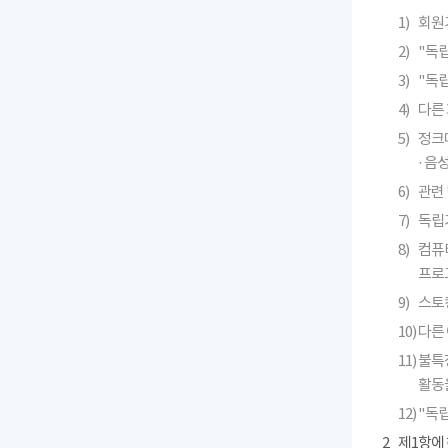
1)
회원
2)
"독
3)
"독
4)
다른 
5)
정크메
· 
6)
관련 
7)
독립
8)
컴퓨
프로
9)
스토킹
10)
다른
11)
불특
활동
12)
"독
2
제1항에 