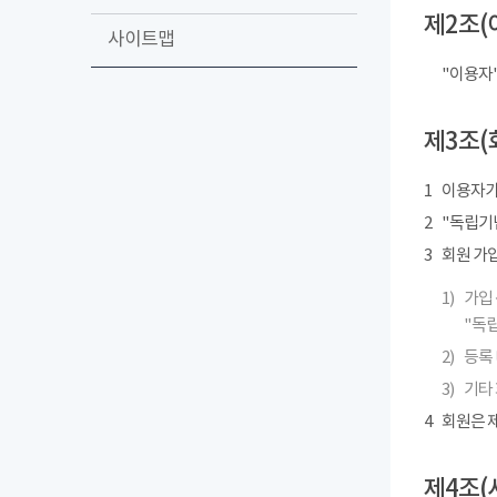
제2조(
사이트맵
"이용자
제3조(
1
이용자가
2
"독립기념
3
회원 가
1)
가입 
"독립
2)
등록 
3)
기타
4
회원은 제
제4조(