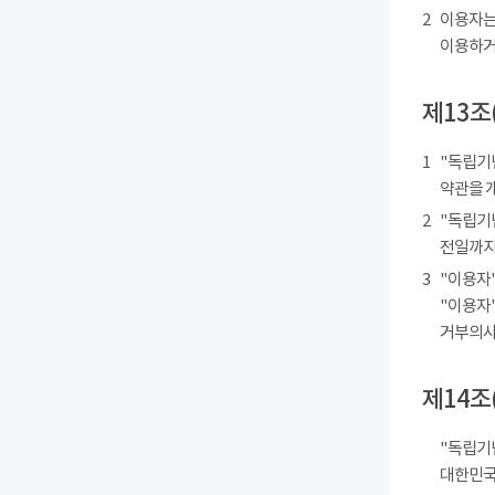
2
이용자는
이용하거
제13조
1
"독립기
약관을 
2
"독립기
전일까지
3
"이용자"
"이용자"
거부의사를
제14조
"독립기
대한민국