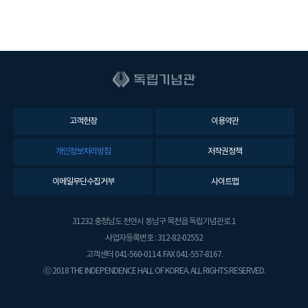
고객헌장
이용약관
개인정보처리방침
저작권정책
이메일무단수집거부
사이트맵
31232 충청남도 천안시 동남구 목천읍 독립기념관로 1
사업자등록번호 : 312-82-02552
고객센터 041-560-0114. FAX 041-557-8167.
ⓒ 2018 THE INDEPENDENCE HALL OF KOREA. ALL RIGHTS RESERVED.