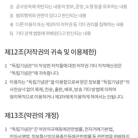
2)
공서양속에 위반되는 내용의 정보, 문장, 도형 등을 유포하는 내용
3)
범죄행위와 관련이 있다고 판단되는 내용
4)
다른 이용자 또는 제3자의 저작권 등 기타 권리를 침해하는 내용
5)
기타 관계 법령에 위배된다고 판단되는 내용
제12조(저작권의 귀속 및 이용제한)
1
"독립기념관"이 작성한 저작물에 대한 저작권 기타 지적재산권은
"독립기념관"에 귀속합니다.
2
이용자는 "독립기념관"을 이용함으로써 얻은 정보를 "독립기념관"의
사전승낙 없이 복제, 전송, 출판, 배포, 방송 기타 방법에 의하여
영리목적으로 이용하거나 제3자에게 이용하게 하여서는 안됩니다.
제13조(약관의 개정)
1
"독립기념관"은 약관의규제등에관한법률, 전자거래기본법,
전자서명법, 정보통신망이용촉진등에관한법률 등 관련법을 위배하지