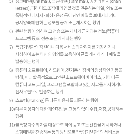
5)
정크메일(junk mail), 스팸메일(sliam mail), 행운의 편지(chain
letters), 피라미드 조직에 가입할 것을 권유하는 메일, 외설 또는
폭력적인 메시지 · 화상 · 음성 등이 담긴 메일을 보내거나 기타
공서양속에 반하는 정보를 공개 또는게시하는 행위
6)
관련 법령에 의하여 그 전송 또는 게시가 금지되는 정보(컴퓨터
프로그램 등)의 전송 또는 게시하는 행위
7)
독립기념관의 직원이나 다음 서비스의 관리자를 가장하거나
사칭하여 또는 타인의 명의를 모용하여 글을 게시하거나 메일을
발송하는 행위
8)
컴퓨터 소프트웨어, 하드웨어, 전기통신 장비의 정상적인 가동을
방해, 파괴할 목적으로 고안된 소프트웨어 바이러스, 기타 다른
컴퓨터 코드, 파일, 프로그램을 포함하고 있는 자료를 게시하거나
전자우편으로 발송하는 행위
9)
스토킹(stalking) 등 다른 이용자를 괴롭히는 행위
10)
다른 이용자에 대한 개인정보를 그 동의 없이 수집,저장,공개하는
행위
11)
불특정 다수의 자를 대상으로 하여 광고 또는 선전을 게시하거나
스팸메일을 전송하는 등의 방법으로 "독립기념관"의 서비스를