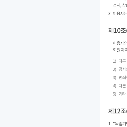
정지, 상
3
이용자는
제10조
이용자의
회원 자격
1)
다른
2)
공서
3)
범죄
4)
다른 
5)
기타
제12조
1
"독립기