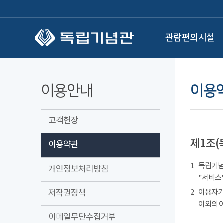
본문 바로가기
관람편의시설
이용안내
이용
고객헌장
제1조(
이용약관
1
독립기념관
개인정보처리방침
"서비스"
저작권정책
2
이용자가
이외의 
이메일무단수집거부