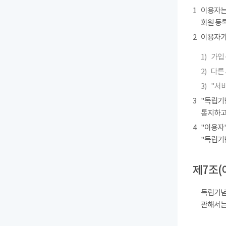
1
이용자는
회원 등록
2
이용자가 
1)
가입 
2)
다른
3)
"서
3
"독립기
통지하고
4
"이용자"
"독립기
제7조(
독립기념
관해서는