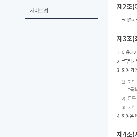
제2조(
사이트맵
"이용자
제3조(
1
이용자가
2
"독립기념
3
회원 가
1)
가입 
"독립
2)
등록 
3)
기타
4
회원은 제
제4조(