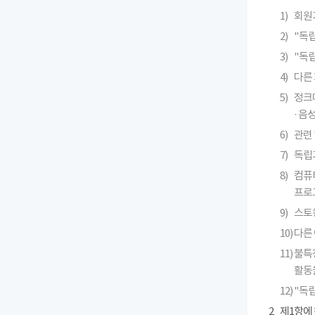
1)
회원
2)
"독
3)
"독
4)
다른 
5)
정크메
· 
6)
관련 
7)
독립
8)
컴퓨
프로
9)
스토킹
10)
다른
11)
불특
활동
12)
"독
2
제1항에 