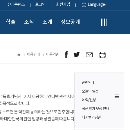
수어 콘텐츠
로그인
회원가입
Language
학술
소식
소개
정보공개
이용안내
이용약관
관람안내
오늘의 일정
이용자가 "독립기념관"에서 제공하는 인터넷 관련 서비스(이하
예약/신청
을 목적으로 합니다.
국군 휴가 보상 안내
 누르면 본 약관에 동의하는 것으로 간주합니다. 본 약관에 정하는
디지털기념관
기타 대한민국의 관련 법령과 상관습에 따릅니다.