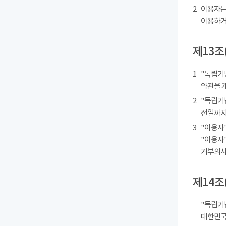
2
이용자는
이용하거
제13조
1
"독립기
약관을 
2
"독립기
전일까지
3
"이용자"
"이용자"
거부의사를
제14조
"독립기
대한민국