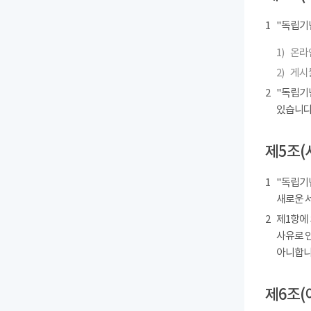
1
"독립기
1)
온라인
2)
게시물
2
"독립기
있습니다
제5조(
1
"독립기념
새로운 
2
제1항에
사유로 
아니합니
제6조(