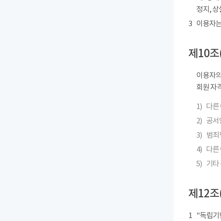
정지, 상
3
이용자는
제10조
이용자의
회원 자격
1)
다른
2)
공서
3)
범죄
4)
다른 
5)
기타
제12조
1
"독립기