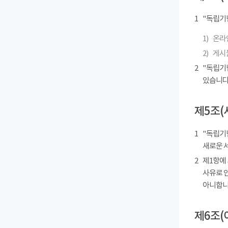
1
"독립기
1)
온라인
2)
게시물
2
"독립기
있습니다
제5조(
1
"독립기념
새로운 
2
제1항에
사유로 
아니합니
제6조(