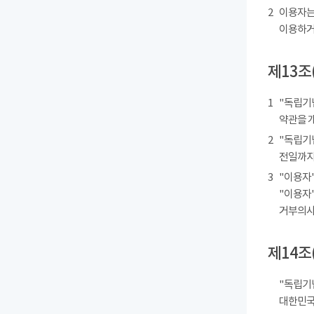
2
이용자는
이용하거
제13조
1
"독립기
약관을 
2
"독립기
전일까지
3
"이용자"
"이용자"
거부의사를
제14조
"독립기
대한민국