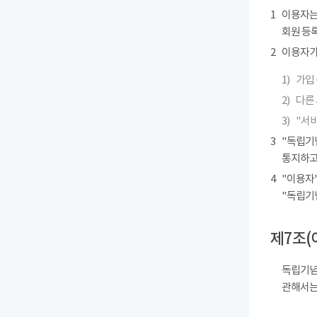
1
이용자는
회원 등록
2
이용자가 
1)
가입 
2)
다른
3)
"서
3
"독립기
통지하고
4
"이용자"
"독립기
제7조(
독립기념
관해서는