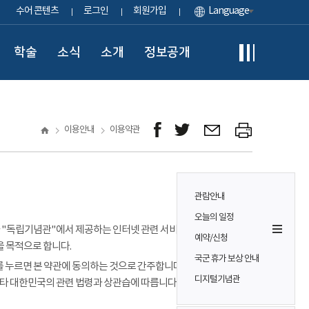
수어 콘텐츠
로그인
회원가입
Language
학술
소식
소개
정보공개
이용안내
이용약관
관람안내
오늘의 일정
이용자가 "독립기념관"에서 제공하는 인터넷 관련 서비스(이하
예약/신청
을 목적으로 합니다.
국군 휴가 보상 안내
 누르면 본 약관에 동의하는 것으로 간주합니다. 본 약관에 정하는
디지털기념관
기타 대한민국의 관련 법령과 상관습에 따릅니다.