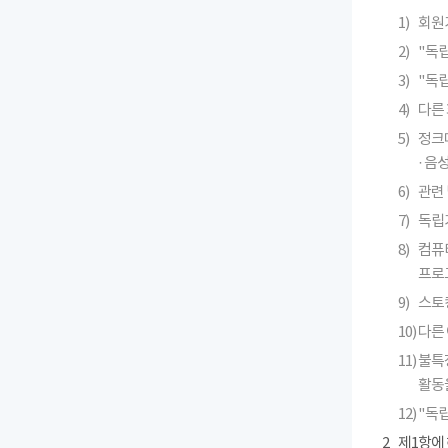
1)
회원
2)
"독
3)
"독
4)
다른 
5)
정크메
· 
6)
관련 
7)
독립
8)
컴퓨
프로
9)
스토킹
10)
다른
11)
불특
활동
12)
"독
2
제1항에 