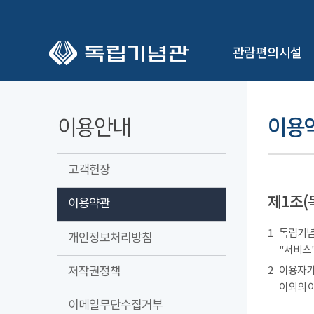
본문 바로가기
관람편의시설
이용안내
이용
고객헌장
제1조(
이용약관
1
독립기념관
개인정보처리방침
"서비스"
저작권정책
2
이용자가
이외의 
이메일무단수집거부