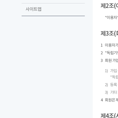
제2조(
사이트맵
"이용자
제3조(
1
이용자가
2
"독립기념
3
회원 가
1)
가입 
"독립
2)
등록 
3)
기타
4
회원은 제
제4조(