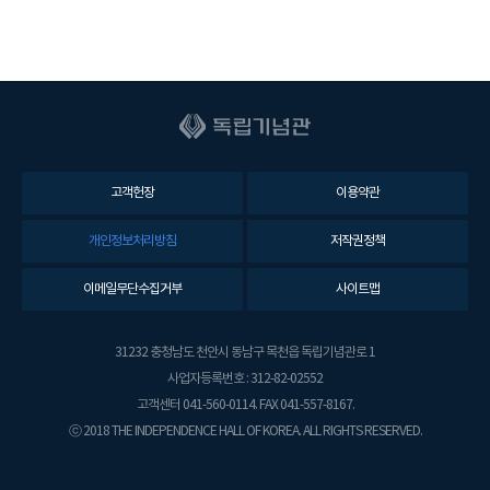
고객헌장
이용약관
개인정보처리방침
저작권정책
이메일무단수집거부
사이트맵
31232 충청남도 천안시 동남구 목천읍 독립기념관로 1
사업자등록번호 : 312-82-02552
고객센터 041-560-0114. FAX 041-557-8167.
ⓒ 2018 THE INDEPENDENCE HALL OF KOREA. ALL RIGHTS RESERVED.