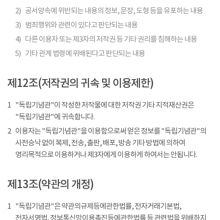
2)
공서양속에 위반되는 내용의 정보, 문장, 도형 등을 유포하는 내용
3)
범죄행위와 관련이 있다고 판단되는 내용
4)
다른 이용자 또는 제3자의 저작권 등 기타 권리를 침해하는 내용
5)
기타 관계 법령에 위배된다고 판단되는 내용
제12조(저작권의 귀속 및 이용제한)
1
"독립기념관"이 작성한 저작물에 대한 저작권 기타 지적재산권은
"독립기념관"에 귀속합니다.
2
이용자는 "독립기념관"을 이용함으로써 얻은 정보를 "독립기념관"의
사전승낙 없이 복제, 전송, 출판, 배포, 방송 기타 방법에 의하여
영리목적으로 이용하거나 제3자에게 이용하게 하여서는 안됩니다.
제13조(약관의 개정)
1
"독립기념관"은 약관의규제등에관한법률, 전자거래기본법,
전자서명법, 정보통신망이용촉진등에관한법률 등 관련법을 위배하지