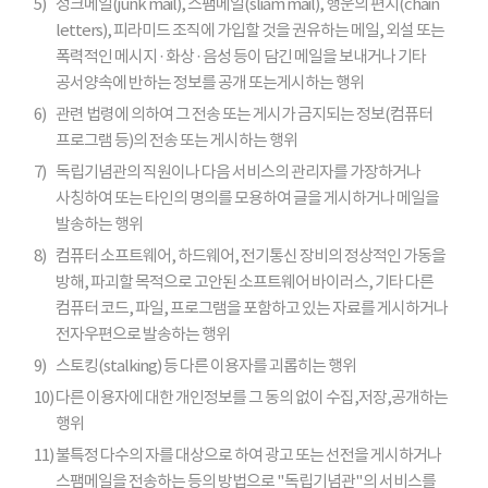
5)
정크메일(junk mail), 스팸메일(sliam mail), 행운의 편지(chain
letters), 피라미드 조직에 가입할 것을 권유하는 메일, 외설 또는
폭력적인 메시지 · 화상 · 음성 등이 담긴 메일을 보내거나 기타
공서양속에 반하는 정보를 공개 또는게시하는 행위
6)
관련 법령에 의하여 그 전송 또는 게시가 금지되는 정보(컴퓨터
프로그램 등)의 전송 또는 게시하는 행위
7)
독립기념관의 직원이나 다음 서비스의 관리자를 가장하거나
사칭하여 또는 타인의 명의를 모용하여 글을 게시하거나 메일을
발송하는 행위
8)
컴퓨터 소프트웨어, 하드웨어, 전기통신 장비의 정상적인 가동을
방해, 파괴할 목적으로 고안된 소프트웨어 바이러스, 기타 다른
컴퓨터 코드, 파일, 프로그램을 포함하고 있는 자료를 게시하거나
전자우편으로 발송하는 행위
9)
스토킹(stalking) 등 다른 이용자를 괴롭히는 행위
10)
다른 이용자에 대한 개인정보를 그 동의 없이 수집,저장,공개하는
행위
11)
불특정 다수의 자를 대상으로 하여 광고 또는 선전을 게시하거나
스팸메일을 전송하는 등의 방법으로 "독립기념관"의 서비스를