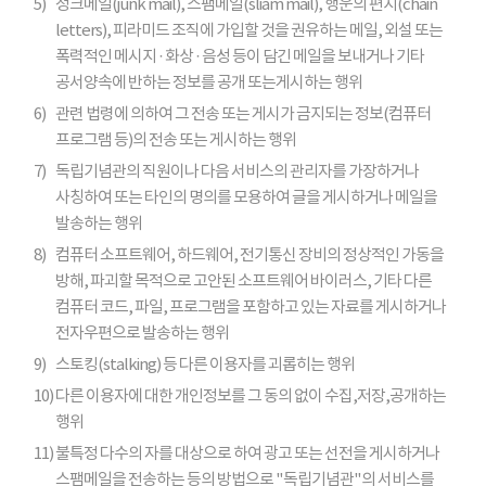
5)
정크메일(junk mail), 스팸메일(sliam mail), 행운의 편지(chain
letters), 피라미드 조직에 가입할 것을 권유하는 메일, 외설 또는
폭력적인 메시지 · 화상 · 음성 등이 담긴 메일을 보내거나 기타
공서양속에 반하는 정보를 공개 또는게시하는 행위
6)
관련 법령에 의하여 그 전송 또는 게시가 금지되는 정보(컴퓨터
프로그램 등)의 전송 또는 게시하는 행위
7)
독립기념관의 직원이나 다음 서비스의 관리자를 가장하거나
사칭하여 또는 타인의 명의를 모용하여 글을 게시하거나 메일을
발송하는 행위
8)
컴퓨터 소프트웨어, 하드웨어, 전기통신 장비의 정상적인 가동을
방해, 파괴할 목적으로 고안된 소프트웨어 바이러스, 기타 다른
컴퓨터 코드, 파일, 프로그램을 포함하고 있는 자료를 게시하거나
전자우편으로 발송하는 행위
9)
스토킹(stalking) 등 다른 이용자를 괴롭히는 행위
10)
다른 이용자에 대한 개인정보를 그 동의 없이 수집,저장,공개하는
행위
11)
불특정 다수의 자를 대상으로 하여 광고 또는 선전을 게시하거나
스팸메일을 전송하는 등의 방법으로 "독립기념관"의 서비스를