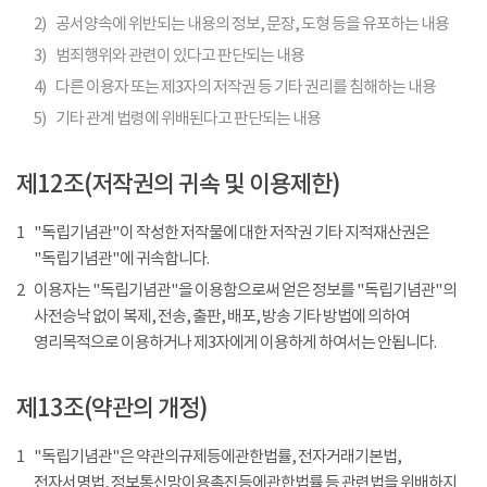
2)
공서양속에 위반되는 내용의 정보, 문장, 도형 등을 유포하는 내용
3)
범죄행위와 관련이 있다고 판단되는 내용
4)
다른 이용자 또는 제3자의 저작권 등 기타 권리를 침해하는 내용
5)
기타 관계 법령에 위배된다고 판단되는 내용
제12조(저작권의 귀속 및 이용제한)
1
"독립기념관"이 작성한 저작물에 대한 저작권 기타 지적재산권은
"독립기념관"에 귀속합니다.
2
이용자는 "독립기념관"을 이용함으로써 얻은 정보를 "독립기념관"의
사전승낙 없이 복제, 전송, 출판, 배포, 방송 기타 방법에 의하여
영리목적으로 이용하거나 제3자에게 이용하게 하여서는 안됩니다.
제13조(약관의 개정)
1
"독립기념관"은 약관의규제등에관한법률, 전자거래기본법,
전자서명법, 정보통신망이용촉진등에관한법률 등 관련법을 위배하지