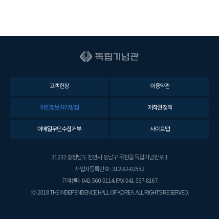
고객헌장
이용약관
개인정보처리방침
저작권정책
이메일무단수집거부
사이트맵
31232 충청남도 천안시 동남구 목천읍 독립기념관로 1
사업자등록번호 : 312-82-02552
고객센터 041-560-0114. FAX 041-557-8167.
ⓒ 2018 THE INDEPENDENCE HALL OF KOREA. ALL RIGHTS RESERVED.