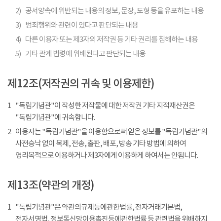
2)
공서양속에 위반되는 내용의 정보, 문장, 도형 등을 유포하는 내용
3)
범죄행위와 관련이 있다고 판단되는 내용
4)
다른 이용자 또는 제3자의 저작권 등 기타 권리를 침해하는 내용
5)
기타 관계 법령에 위배된다고 판단되는 내용
제12조(저작권의 귀속 및 이용제한)
1
"독립기념관"이 작성한 저작물에 대한 저작권 기타 지적재산권은
"독립기념관"에 귀속합니다.
2
이용자는 "독립기념관"을 이용함으로써 얻은 정보를 "독립기념관"의
사전승낙 없이 복제, 전송, 출판, 배포, 방송 기타 방법에 의하여
영리목적으로 이용하거나 제3자에게 이용하게 하여서는 안됩니다.
제13조(약관의 개정)
1
"독립기념관"은 약관의규제등에관한법률, 전자거래기본법,
전자서명법, 정보통신망이용촉진등에관한법률 등 관련법을 위배하지