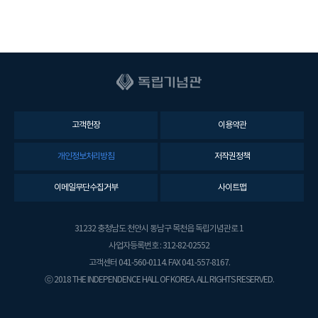
고객헌장
이용약관
개인정보처리방침
저작권정책
이메일무단수집거부
사이트맵
31232 충청남도 천안시 동남구 목천읍 독립기념관로 1
사업자등록번호 : 312-82-02552
고객센터 041-560-0114. FAX 041-557-8167.
ⓒ 2018 THE INDEPENDENCE HALL OF KOREA. ALL RIGHTS RESERVED.