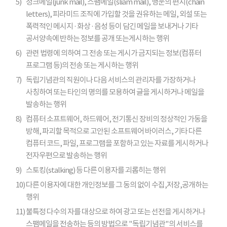
5)
정크메일(junk mail), 스팸메일(sliam mail), 행운의 편지(chain
letters), 피라미드 조직에 가입할 것을 권유하는 메일, 외설 또는
폭력적인 메시지 · 화상 · 음성 등이 담긴 메일을 보내거나 기타
공서양속에 반하는 정보를 공개 또는게시하는 행위
6)
관련 법령에 의하여 그 전송 또는 게시가 금지되는 정보(컴퓨터
프로그램 등)의 전송 또는 게시하는 행위
7)
독립기념관의 직원이나 다음 서비스의 관리자를 가장하거나
사칭하여 또는 타인의 명의를 모용하여 글을 게시하거나 메일을
발송하는 행위
8)
컴퓨터 소프트웨어, 하드웨어, 전기통신 장비의 정상적인 가동을
방해, 파괴할 목적으로 고안된 소프트웨어 바이러스, 기타 다른
컴퓨터 코드, 파일, 프로그램을 포함하고 있는 자료를 게시하거나
전자우편으로 발송하는 행위
9)
스토킹(stalking) 등 다른 이용자를 괴롭히는 행위
10)
다른 이용자에 대한 개인정보를 그 동의 없이 수집,저장,공개하는
행위
11)
불특정 다수의 자를 대상으로 하여 광고 또는 선전을 게시하거나
스팸메일을 전송하는 등의 방법으로 "독립기념관"의 서비스를