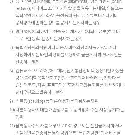
5)
정크메일(junk mail), 스팸메일(sliam mail), 행운의 편지(chain
letters), 피라미드 조직에 가입할 것을 권유하는 메일, 외설 또는
폭력적인 메시지 · 화상 · 음성 등이 담긴 메일을 보내거나 기타
공서양속에 반하는 정보를 공개 또는게시하는 행위
6)
관련 법령에 의하여 그 전송 또는 게시가 금지되는 정보(컴퓨터
프로그램 등)의 전송 또는 게시하는 행위
7)
독립기념관의 직원이나 다음 서비스의 관리자를 가장하거나
사칭하여 또는 타인의 명의를 모용하여 글을 게시하거나 메일을
발송하는 행위
8)
컴퓨터 소프트웨어, 하드웨어, 전기통신 장비의 정상적인 가동을
방해, 파괴할 목적으로 고안된 소프트웨어 바이러스, 기타 다른
컴퓨터 코드, 파일, 프로그램을 포함하고 있는 자료를 게시하거나
전자우편으로 발송하는 행위
9)
스토킹(stalking) 등 다른 이용자를 괴롭히는 행위
10)
다른 이용자에 대한 개인정보를 그 동의 없이 수집,저장,공개하는
행위
11)
불특정 다수의 자를 대상으로 하여 광고 또는 선전을 게시하거나
스팸메일을 전송하는 등의 방법으로 "독립기념관"의 서비스를