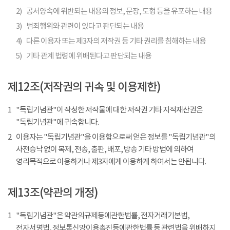
2)
공서양속에 위반되는 내용의 정보, 문장, 도형 등을 유포하는 내용
3)
범죄행위와 관련이 있다고 판단되는 내용
4)
다른 이용자 또는 제3자의 저작권 등 기타 권리를 침해하는 내용
5)
기타 관계 법령에 위배된다고 판단되는 내용
제12조(저작권의 귀속 및 이용제한)
1
"독립기념관"이 작성한 저작물에 대한 저작권 기타 지적재산권은
"독립기념관"에 귀속합니다.
2
이용자는 "독립기념관"을 이용함으로써 얻은 정보를 "독립기념관"의
사전승낙 없이 복제, 전송, 출판, 배포, 방송 기타 방법에 의하여
영리목적으로 이용하거나 제3자에게 이용하게 하여서는 안됩니다.
제13조(약관의 개정)
1
"독립기념관"은 약관의규제등에관한법률, 전자거래기본법,
전자서명법, 정보통신망이용촉진등에관한법률 등 관련법을 위배하지