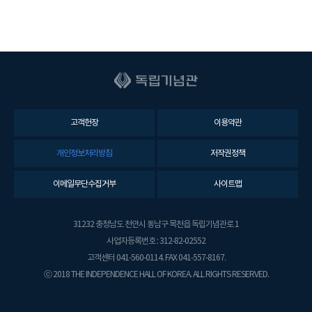
고객헌장
이용약관
개인정보처리방침
저작권정책
이메일무단수집거부
사이트맵
31232 충청남도 천안시 동남구 목천읍 독립기념관로 1
사업자등록번호 : 312-82-02552
고객센터 041-560-0114. FAX 041-557-8167.
ⓒ 2018 THE INDEPENDENCE HALL OF KOREA. ALL RIGHTS RESERVED.